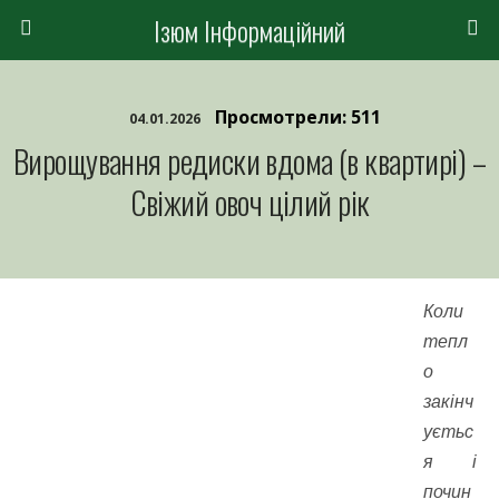
Ізюм Інформаційний
Просмотрели: 511
04.01.2026
Вирощування редиски вдома (в квартирі) –
Свіжий овоч цілий рік
Коли
тепл
о
закінч
уєтьс
я і
почин