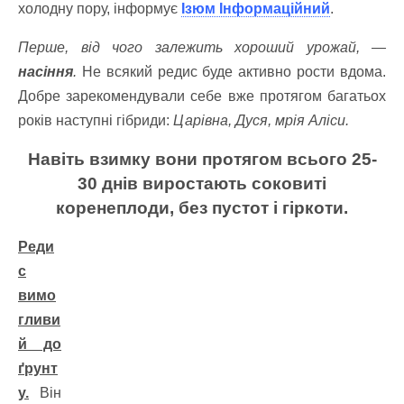
холодну пору, інформує
Ізюм Інформаційний
.
Перше, від чого залежить хороший урожай, —
насіння
.
Не всякий редис буде активно рости вдома.
Добре зарекомендували себе вже протягом багатьох
років наступні гібриди:
Царівна, Дуся, мрія Аліси.
Навіть взимку вони протягом всього 25-
30 днів виростають соковиті
коренеплоди, без пустот і гіркоти.
Реди
с
вимо
гливи
й до
ґрунт
у.
Він