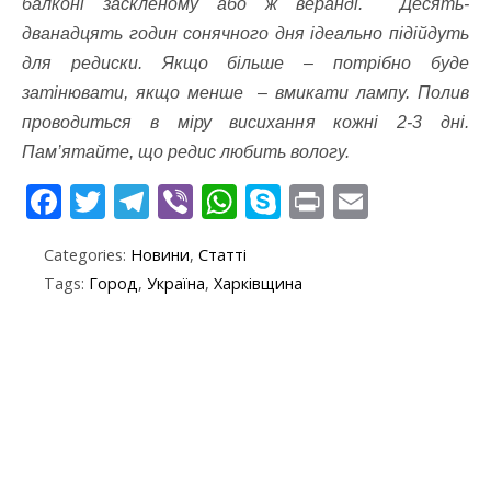
балконі заскленому або ж веранді.
Десять-
дванадцять годин сонячного дня ідеально підійдуть
для редиски. Якщо більше – потрібно буде
затінювати, якщо менше – вмикати лампу. Полив
проводиться в міру висихання кожні 2-3 дні.
Пам’ятайте, що редис любить вологу.
F
T
T
Vi
W
S
Pr
E
ac
w
el
b
h
k
in
m
Categories:
Новини
,
Статті
e
itt
e
er
at
y
t
ai
Tags:
Город
,
Україна
,
Харківщина
b
er
gr
s
p
l
o
a
A
e
o
m
p
k
p