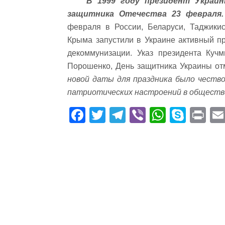
В 1999 году президент Украин
защитника Отечества 23 февраля.
февраля в России, Беларуси, Таджикис
Крыма запустили в Украине активный пр
декоммунизации. Указ президента Кучм
Порошенко, День защитника Украины от
новой даты для праздника было честв
патриотических настроений в обществ
Fa
T
Te
Vi
W
S
Pr
ce
wi
le
be
ha
ky
in
bo
tte
gr
r
ts
pe
t
ok
r
a
A
m
pp