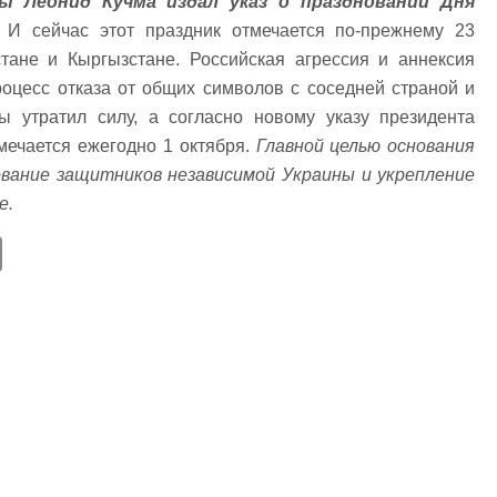
ы Леонид Кучма издал указ о праздновании Дня
И сейчас этот праздник отмечается по-прежнему 23
тане и Кыргызстане. Российская агрессия и аннексия
оцесс отказа от общих символов с соседней страной и
ы утратил силу, а согласно новому указу президента
мечается ежегодно 1 октября.
Главной целью основания
ование защитников независимой Украины и укрепление
е.
E
m
ail