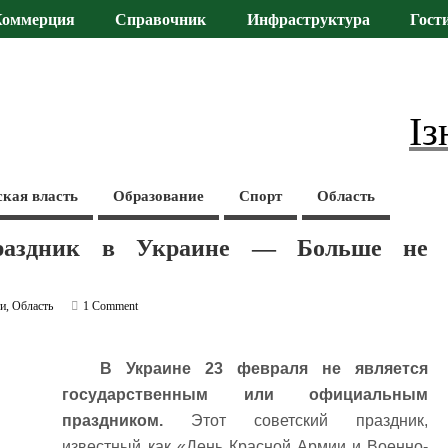
Коммерция
Справочник
Инфраструктура
Гост
Із
ская власть
Образование
Спорт
Область
праздник в Украине — Больше не
ти
,
Область
1 Comment
В Украине 23 февраля не является
государственным или официальным
праздником.
Этот советский праздник,
известный как «День Красной Армии и Военно-