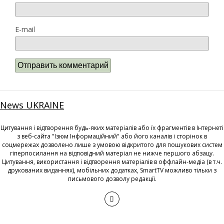
E-mail
News UKRAINE
Цитування і відтворення будь-яких матеріалів або їх фрагментів в Інтернеті
з веб-сайта "Ізюм Інформаційний" або його каналів і сторінок в
соцмережах дозволено лише з умовою відкритого для пошукових систем
гіперпосилання на відповідний матеріал не нижче першого абзацу.
Цитування, використання і відтворення матеріалів в оффлайн-медіа (в т.ч.
друкованих виданнях), мобільних додатках, SmartTV можливо тільки з
письмового дозволу редакції.