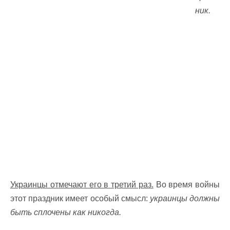
ник.
Украинцы отмечают его в третий раз.
Во время войны
этот праздник имеет особый смысл:
украинцы должны
быть сплочены как никогда.