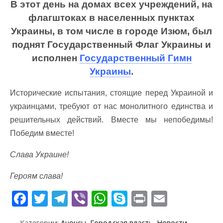
В этот день на домах всех учреждений, на
флагштоках в населенных пунктах
Украины, в том числе в городе Изюм, был
поднят Государственный Флаг Украины и
исполнен
Государственный Гимн
Украины
.
Исторические испытания, стоящие перед Украиной и
украинцами, требуют от нас монолитного единства и
решительных действий. Вместе мы непобедимы!
Победим вместе!
Слава Украине!
Героям слава!
F
T
T
Vi
W
S
Pr
E
ac
w
el
b
h
k
in
m
Категории:
Анонсы
,
Городская власть
,
Новости