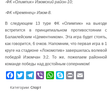
-ФК «Олимпик» Изюмский район-10;
-ФК «Кремянец» Изюм-8.
В следующем 13 туре ФК «Олимпик» на выезде
встретится в принципиальном противостоянии с
Балаклейским «Цементником». Эта игра будет стоять,
как говорится, 6 очков. Напомним, что первая игра в 1
круге на стадионе «Локомотив» завершилась волевой
победой Изюмчан 3:2. То же, пожелаем районной
команде победы над достойным соперником!
F
T
T
Vi
W
S
Pr
E
ac
w
el
b
h
k
in
m
Категории:
Спорт
e
itt
e
er
at
y
t
ai
b
er
gr
s
p
l
o
a
A
e