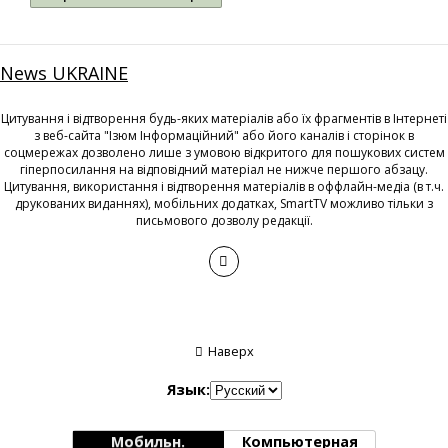
News UKRAINE
Цитування і відтворення будь-яких матеріалів або їх фрагментів в Інтернеті
з веб-сайта "Ізюм Інформаційний" або його каналів і сторінок в
соцмережах дозволено лише з умовою відкритого для пошукових систем
гіперпосилання на відповідний матеріал не нижче першого абзацу.
Цитування, використання і відтворення матеріалів в оффлайн-медіа (в т.ч.
друкованих виданнях), мобільних додатках, SmartTV можливо тільки з
письмового дозволу редакції.
Наверх
Язык:
Мобильн.
Компьютерная