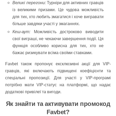
Великі перегони:
Турніри для активних гравців
із великими призами. Це чудова можливість
для тих, хто любить змагатися і хоче вигравати
більше завдяки участі у змаганнях.
Кеш-аут:
Можливість достроково виводити
свої виграші, не чекаючи завершення події. Ця
функція особливо корисна для тих, хто не
бажає ризикувати всіма своїми ставками.
Favbet також пропонує ексклюзивні акції для VIP-
гравців, які включають підвищені коефіцієнти та
спеціальні пропозиції. Для участі у VIP-програмі
потрібно мати VIP-статус на платформі, що надає
додаткові привілеї та вигоди.
Як знайти та активувати промокод
Favbet?