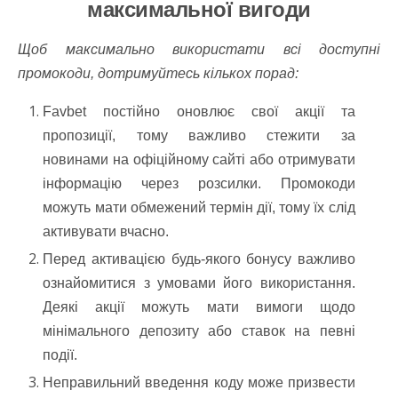
максимальної вигоди
Щоб максимально використати всі доступні
промокоди, дотримуйтесь кількох порад:
Favbet постійно оновлює свої акції та
пропозиції, тому важливо стежити за
новинами на офіційному сайті або отримувати
інформацію через розсилки. Промокоди
можуть мати обмежений термін дії, тому їх слід
активувати вчасно.
Перед активацією будь-якого бонусу важливо
ознайомитися з умовами його використання.
Деякі акції можуть мати вимоги щодо
мінімального депозиту або ставок на певні
події.
Неправильний введення коду може призвести