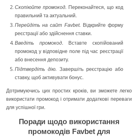
Скопіюйте промокод.
Переконайтеся, що код
правильний та актуальний.
Перейдіть на сайт Favbet.
Відкрийте форму
реєстрації або здійснення ставки.
Введіть промокод
. Вставте скопійований
промокод у відповідне поле під час реєстрації
або внесення депозиту.
Підтвердіть дію.
Завершіть реєстрацію або
ставку, щоб активувати бонус.
Дотримуючись цих простих кроків, ви зможете легко
використати промокод і отримати додаткові переваги
для успішної гри.
Поради щодо використання
промокодів Favbet для