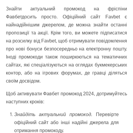
Знайти актуальний промокод на фріспіни
Фавбетдосить просто. Офіційний сайт Favbet є
найнадійнішим джерелом, де можна знайти останні
пропозиції та акції. Крім того, ви можете підписатися
на розсилку від Favbet, щоб отримувати повідомлення
про нові бонуси безпосередньо на електронну пошту.
Іноді промокоди також поширюються на тематичних
сайтах, які спеціалізуються на оглядах букмекерських
контор, або на ігрових форумах, де гравці діляться
своїм досвідом.
Щоб активувати Фавбет промокод 2024, дотримуйтесь
наступних кроків:
Знайдіть актуальний промокод.
Перевірте
офіційний сайт або інші надійні джерела для
отримання промокоду.