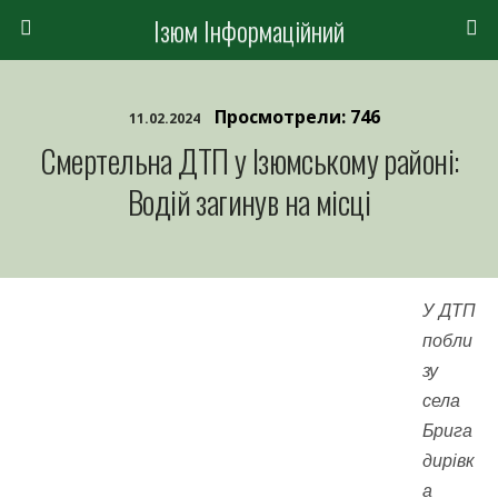
Ізюм Інформаційний
Просмотрели: 746
11.02.2024
Смертельна ДТП у Ізюмському районі:
Водій загинув на місці
У ДТП
побли
зу
села
Брига
дирівк
а