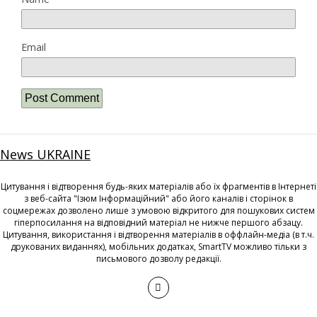
Email
News UKRAINE
Цитування і відтворення будь-яких матеріалів або їх фрагментів в Інтернеті
з веб-сайта "Ізюм Інформаційний" або його каналів і сторінок в
соцмережах дозволено лише з умовою відкритого для пошукових систем
гіперпосилання на відповідний матеріал не нижче першого абзацу.
Цитування, використання і відтворення матеріалів в оффлайн-медіа (в т.ч.
друкованих виданнях), мобільних додатках, SmartTV можливо тільки з
письмового дозволу редакції.