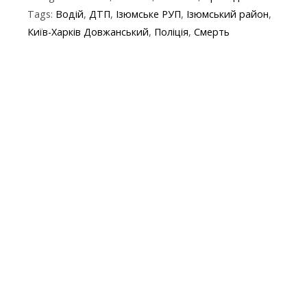
e
itt
e
er
at
y
t
ai
Tags:
Водій
,
ДТП
,
Ізюмське РУП
,
Ізюмський район
,
b
er
gr
s
p
l
Київ-Харків Довжанський
,
Поліція
,
Смерть
o
a
A
e
o
m
p
k
p