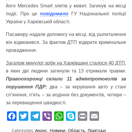
його Mercedes Smart злетів у кювет. Загинув на місці
події. Про це
повідомило
ГУ Національної поліції
України у Харківській області.
Пасажиру надали допомогу на місці, від ушпиталення
він відмовився. За фактом ДТП відкрите кримінальне
провадження.
Загалом минулої доби на Харківщині сталося 40 ДТП,
в яких дві людини загинули та 13 отримали травми.
Правоохоронці склали 11 адмінпротоколів за
порушення ПДР:
два – за керування авто у стані
сп’яніння, п’ять – за водіння без документів, чотири –
за перевищення швидкості.
F
T
T
Vi
W
S
Pr
E
ac
w
el
b
h
k
in
m
Categories:
Анонс
,
Новини
,
Область
,
Пригоди