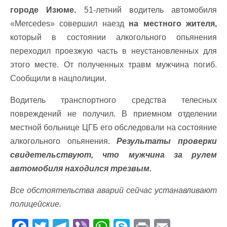
городе Изюме.
51-летний водитель автомобиля
«Mercedes» совершил наезд
на местного жителя,
который в состоянии алкогольного опьянения
переходил проезжую часть в неустановленных для
этого месте. От полученных травм мужчина погиб.
Сообщили в нацполиции.
Водитель транспортного средства телесных
повреждений не получил. В приемном отделении
местной больнице ЦГБ его обследовали на состояние
алкогольного опьянения.
Результаты проверки
свидетельствуют, что мужчина за рулем
автомобиля находился трезвым.
Все обстоятельства аварий сейчас устанавливают
полицейские.
F
T
T
Vi
W
S
Pr
E