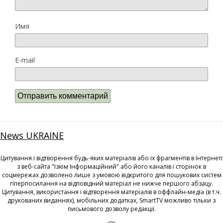
Имя
E-mail
News UKRAINE
Цитування і відтворення будь-яких матеріалів або їх фрагментів в Інтернеті
з веб-сайта "Ізюм Інформаційний" або його каналів і сторінок в
соцмережах дозволено лише з умовою відкритого для пошукових систем
гіперпосилання на відповідний матеріал не нижче першого абзацу.
Цитування, використання і відтворення матеріалів в оффлайн-медіа (в т.ч.
друкованих виданнях), мобільних додатках, SmartTV можливо тільки з
письмового дозволу редакції.