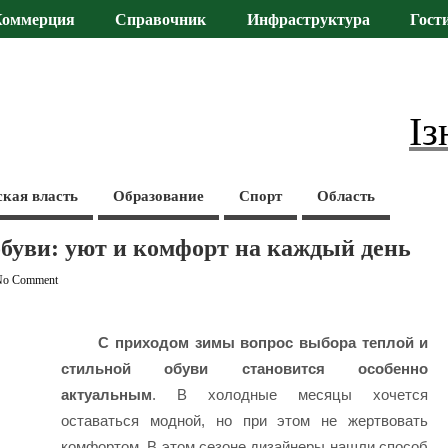
Коммерция
Справочник
Инфраструктура
Гост
Із
ская власть
Образование
Спорт
Область
буви: уют и комфорт на каждый день
No Comment
С приходом зимы вопрос выбора теплой и
стильной обуви становится особенно
актуальным
. В холодные месяцы хочется
оставаться модной, но при этом не жертвовать
комфортом. В этом сезоне дизайнеры нашли способ