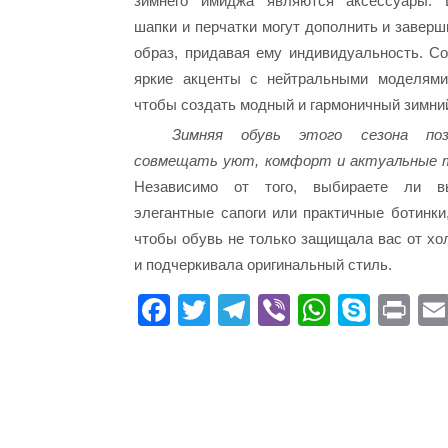
зимнего имиджа являются аксессуары.
шапки и перчатки могут дополнить и завер
образ, придавая ему индивидуальность. Со
яркие акценты с нейтральными моделями
чтобы создать модный и гармоничный зимний
Зимняя обувь этого сезона поз
совмещать уют, комфорт и актуальные 
Независимо от того, выбираете ли в
элегантные сапоги или практичные ботинки
чтобы обувь не только защищала вас от хо
и подчеркивала оригинальный стиль.
Fa
T
Te
Vi
W
S
Pr
ce
wi
le
be
ha
ky
in
bo
tte
gr
r
ts
pe
t
ok
r
a
A
m
pp