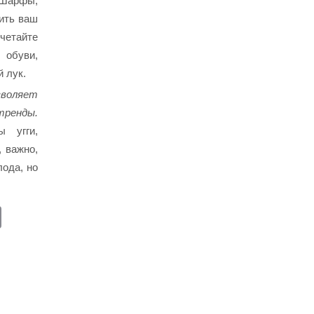
 Шарфы,
шить ваш
четайте
 обуви,
 лук.
воляет
тренды.
ы угги,
, важно,
лода, но
E
m
ail