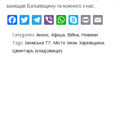
захищав Батьківщину та кожного з нас.
F
T
T
Vi
W
S
Pr
E
ac
w
el
b
h
k
in
m
Categories:
Анонс
,
Афіша
,
Війна
,
Новини
e
itt
e
er
at
y
t
ai
Tags:
Ізюмська ТГ
,
Місто Ізюм
,
Харківщина
,
b
er
gr
s
p
l
Цвинтарь (кладовище)
o
a
A
e
o
m
p
k
p