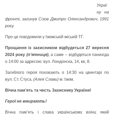
Украї
ну на
фронті, загинув Сізов Дмитро Олександрович, 1991
року.
Про це повідомили у Ізюмській міській ТГ.
Прощання із захисником відбудеться 27 вересня
2024 року
(п’ятниця)
,
а саме – відбудеться панихіда
о 14:00 за адресою: вул. Лондонска, 14, кв, 8.
Загиблого героя поховають о 14:30 на цвинтарі по
вул. Ст. Стуса,
(Алея Слави)
м. Ізюм.
Вічна пам’ять та честь Захиснику України!
Герої не вмирають!
Вічна пам’ять і слава українському воїну, який