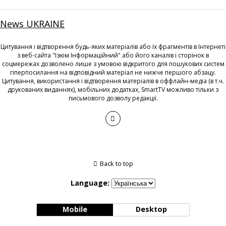
News UKRAINE
Цитування і відтворення будь-яких матеріалів або їх фрагментів в Інтернеті
з веб-сайта "Ізюм Інформаційний" або його каналів і сторінок в
соцмережах дозволено лише з умовою відкритого для пошукових систем
гіперпосилання на відповідний матеріал не нижче першого абзацу.
Цитування, використання і відтворення матеріалів в оффлайн-медіа (в т.ч.
друкованих виданнях), мобільних додатках, SmartTV можливо тільки з
письмового дозволу редакції.
Back to top
Language:
Mobile
Desktop