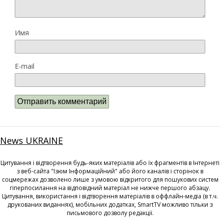
Имя
E-mail
News UKRAINE
Цитування і відтворення будь-яких матеріалів або їх фрагментів в Інтернеті
з веб-сайта "Ізюм Інформаційний" або його каналів і сторінок в
соцмережах дозволено лише з умовою відкритого для пошукових систем
гіперпосилання на відповідний матеріал не нижче першого абзацу.
Цитування, використання і відтворення матеріалів в оффлайн-медіа (в т.ч.
друкованих виданнях), мобільних додатках, SmartTV можливо тільки з
письмового дозволу редакції.