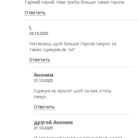
Гарний герой. Нам треба більше таких героїв
Ответить
І.
20.10.2025
Натякаєш, щоб більше Героїв гинуло за
таких сцикунів,як ти?
Ответить
Аноним
21.10.2025
Сцикунi не просят шоб за них хтось
гинул.
Ответить
другой Аноним
21.10.2025
И тех героев никто не спрашивал, хотят