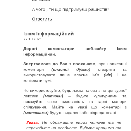
А чого , ти що підтримуєш рашистів?
Ответить
Ізюм Інформаційний
22.10.2025
Дорогі коментатори веб-сайту Ізюм
Інформаційний.
Звертаємося до Вас з проханням,
при написанні
коментаря
(власної думки)
створити та
використовувати лише власне ім’я
(нік)
і не
копіювати чужі.
Не використовуйте, будь ласка, слова з не цензурної
лексики
(матюки)
– будьте культурними та
показуйте свою вихованість та гарні манери
спілкування. Майте на увазі що коментарі з
(матюками)
будуть видалені або відредаговані.
Увага:
Не ображайте інших читачів та не
переходьте на особисте. Будьте кращими та