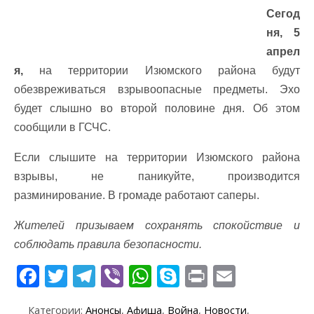
Сегод
ня, 5
апрел
я,
на территории Изюмского района будут
обезвреживаться взрывоопасные предметы. Эхо
будет слышно во второй половине дня. Об этом
сообщили в ГСЧС.
Если слышите на территории Изюмского района
взрывы, не паникуйте, производится
разминирование. В громаде работают саперы.
Жителей призываем сохранять спокойствие и
соблюдать правила безопасности.
F
T
T
Vi
W
S
Pr
E
ac
w
el
b
h
k
in
m
Категории:
Анонсы
,
Афиша
,
Война
,
Новости
,