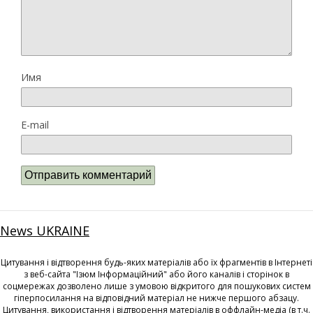
Имя
E-mail
News UKRAINE
Цитування і відтворення будь-яких матеріалів або їх фрагментів в Інтернеті
з веб-сайта "Ізюм Інформаційний" або його каналів і сторінок в
соцмережах дозволено лише з умовою відкритого для пошукових систем
гіперпосилання на відповідний матеріал не нижче першого абзацу.
Цитування, використання і відтворення матеріалів в оффлайн-медіа (в т.ч.