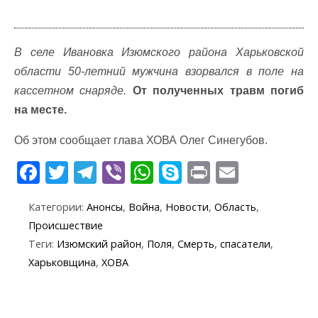
В селе Ивановка Изюмского района Харьковской
области 50-летний мужчина взорвался в поле на
кассетном снаряде.
От полученных травм погиб
на месте.
Об этом сообщает глава ХОВА Олег Синегубов.
F
T
T
Vi
W
S
Pr
E
ac
w
el
b
h
k
in
m
Категории:
Анонсы
,
Война
,
Новости
,
Область
,
e
itt
e
er
at
y
t
ai
Происшествие
b
er
gr
s
p
l
Теги:
Изюмский район
,
Поля
,
Смерть
,
спасатели
,
o
a
A
e
Харьковщина
,
ХОВА
o
m
p
k
p