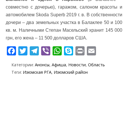
совместно с дочерью), гаражом, салоном красоты и
автомобилем Skoda Superb 2019 г. в. В собственности
дочери – два земельных участка в Балаклее 50 и 100
кв. м. Наличными Степан Масельский хранит 145 000
грн, его жена – 11 500 долларов США.
F
T
T
Vi
W
S
Pr
E
ac
w
el
b
h
k
in
m
Категории:
Анонсы
,
Афиша
,
Новости
,
Область
e
itt
e
er
at
y
t
ai
Теги:
Изюмская РГА
,
Изюмский район
b
er
gr
s
p
l
o
a
A
e
o
m
p
k
p