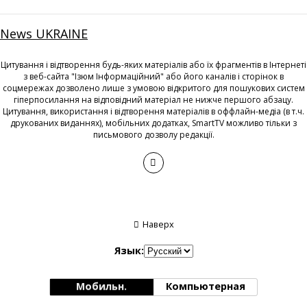
News UKRAINE
Цитування і відтворення будь-яких матеріалів або їх фрагментів в Інтернеті
з веб-сайта "Ізюм Інформаційний" або його каналів і сторінок в
соцмережах дозволено лише з умовою відкритого для пошукових систем
гіперпосилання на відповідний матеріал не нижче першого абзацу.
Цитування, використання і відтворення матеріалів в оффлайн-медіа (в т.ч.
друкованих виданнях), мобільних додатках, SmartTV можливо тільки з
письмового дозволу редакції.
Наверх
Язык:
Мобильн.
Компьютерная