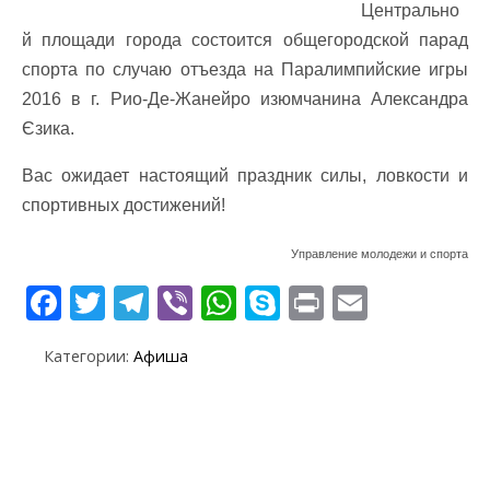
Центрально
й площади города состоится общегородской парад
спорта по случаю отъезда на Паралимпийские игры
2016 в г. Рио-Де-Жанейро изюмчанина Александра
Єзика.
Вас ожидает настоящий праздник силы, ловкости и
спортивных достижений!
Управление молодежи и спорта
F
T
T
Vi
W
S
Pr
E
ac
w
el
b
h
k
in
m
Категории:
Афиша
e
itt
e
er
at
y
t
ai
b
er
gr
s
p
l
o
a
A
e
o
m
p