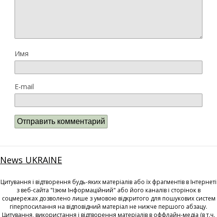
Имя
E-mail
News UKRAINE
Цитування і відтворення будь-яких матеріалів або їх фрагментів в Інтернеті
з веб-сайта "Ізюм Інформаційний" або його каналів і сторінок в
соцмережах дозволено лише з умовою відкритого для пошукових систем
гіперпосилання на відповідний матеріал не нижче першого абзацу.
Цитування, використання і відтворення матеріалів в оффлайн-медіа (в т.ч.