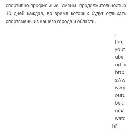
спортивно-профильные смены продолжительностью
10 дней каждая, во время которых будут отдыхать
спортсмены из нашего города и области.
.
[su_
yout
ube
url=»
http
s://w
ww.y
outu
be.c
om/
watc
h?