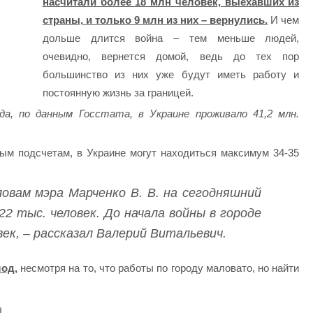
насчитали более 18 млн человек, выехавших из
страны, и только 9 млн из них – вернулись.
И чем
дольше длится война – тем меньше людей,
очевидно, вернется домой, ведь до тех пор
большинство из них уже будут иметь работу и
постоянную жизнь за границей.
да, по данным Госстата, в Украине проживало 41,2 млн.
ым подсчетам, в Украине могут находиться максимум 34-35
ловам мэра Марченко В. В. на сегодняшний
2 тыс. человек. До начала войны в городе
век, – рассказал Валерий Витальевич.
од,
несмотря на то, что работы по городу маловато, но найти