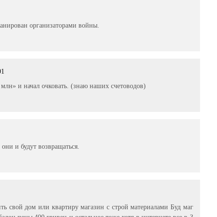
ланирован организаторами войны.
01
млн» и начал очковать. (знаю наших счетоводов)
3
 они и будут возвращаться.
ть свой дом или квартиру магазин с строй материалами Буд маг
алон пены 400 гривен и остальное тоже хотя в интернете все в 3