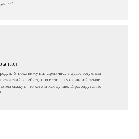
уда ???
3 at 15:04
ародуй. Я пока вижу как сцепились в драке безумный
осковский кегебист, и все это на украинской земле.
 потом скажут, что хотели как лучше. И разойдутся по
?