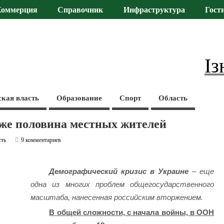
Коммерция
Справочник
Инфраструктура
Гост
Із
ская власть
Образование
Спорт
Область
аже половина местных жителей
сть
9 комментариев
Демографический кризис в Украине
– еще
одна из многих проблем общегосударственного
масштаба, нанесенная российским вторжением.
В общей сложности, с начала войны, в ООН