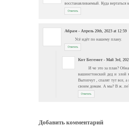
восстанавливаемый. Куда вертаться к
Ответить
Абрам
-
Апрель 20th, 2023 at 12:59
Усё идёт по нашему плану.
Ответить
Кот Бегемот
-
Май 3rd, 202
И че это за план? Обн
вашингтонский дед и злой м
Вытопчут , спалят тут все, а
своим домам. А мы? В ж..пе
Ответить
Добавить комментарий