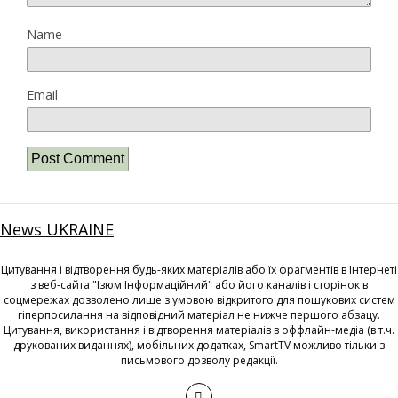
Name
Email
News UKRAINE
Цитування і відтворення будь-яких матеріалів або їх фрагментів в Інтернеті
з веб-сайта "Ізюм Інформаційний" або його каналів і сторінок в
соцмережах дозволено лише з умовою відкритого для пошукових систем
гіперпосилання на відповідний матеріал не нижче першого абзацу.
Цитування, використання і відтворення матеріалів в оффлайн-медіа (в т.ч.
друкованих виданнях), мобільних додатках, SmartTV можливо тільки з
письмового дозволу редакції.