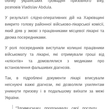
обліку українських громадян призовного віку,
Vladislav Abdula
розповів
.
У результаті слідчо-оперативних дій на Харківщині
викрито голову районної військово-лікарської комісії,
який діяв у змові з працівниками місцевої лікарні та
двома посередниками.
У ролі посередників виступали колишні працівники
військомату та лікарні, які отримували гроші від
«клієнтів» та домовлялися з медиками про
встановлення фальшивих діагнозів.
Так, в підроблені документи лікарі вписували
неіснуючі важкі діагнози, які дозволяли ухилянтам
уникнути призову і в подальшому виїхати за межі
України.
“Зловмисники пропонували свої послуги