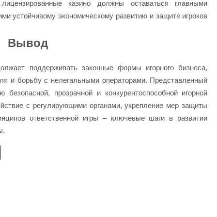
 лицензированные казино должны оставаться главными
ими устойчивому экономическому развитию и защите игроков
Вывод
должает поддерживать законные формы игорного бизнеса,
оля и борьбу с нелегальными операторами. Представленный
ю безопасной, прозрачной и конкурентоспособной игорной
ействие с регулирующими органами, укрепление мер защиты
инципов ответственной игры – ключевые шаги в развитии
ы.
E
m
ail