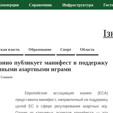
Коммерция
Справочник
Инфраструктура
Гост
Із
ская власть
Образование
Спорт
Область
зино публикует манифест в поддержку
онными азартными играми
1 Comment
Европейская ассоциация казино (ECA)
представила манифест, направленный на поддержку
целей ЕС в сфере регулирования азартных игр.
Одним из ключевых аспектов манифеста — это