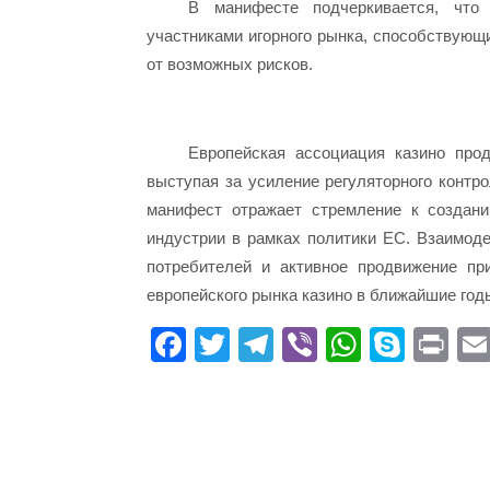
В манифесте подчеркивается, что
участниками игорного рынка, способствующ
от возможных рисков.
Европейская ассоциация казино про
выступая за усиление регуляторного контр
манифест отражает стремление к создани
индустрии в рамках политики ЕС. Взаимод
потребителей и активное продвижение пр
европейского рынка казино в ближайшие год
Fa
T
Te
Vi
W
S
Pr
ce
wi
le
be
ha
ky
in
bo
tte
gr
r
ts
pe
t
ok
r
a
A
m
pp