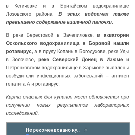
в Кегичевке и в Бритайском водохранилище
Лозовского района.
В этих водоемах также
превышено содержание кишечной палочки.
В реке Берестовой в Зачепиловке,
в акватории
Оскольского водохранилища в Боровой нашли
ротавирус,
а в пруду Копань в Богодухове, реке Уды
в Золочеве,
реке Северский Донец в Изюме
и
Петренковском водохранилище в Харькове выявлены
возбудители инфекционных заболеваний – антиген
гепатита А и ротавирус.
Карта опасных для купания мест обновляется при
получении новых результатов лабораторных
исследований.