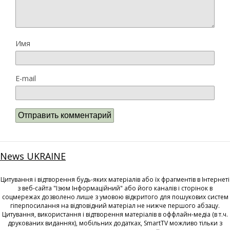
Имя
E-mail
News UKRAINE
Цитування і відтворення будь-яких матеріалів або їх фрагментів в Інтернеті
з веб-сайта "Ізюм Інформаційний" або його каналів і сторінок в
соцмережах дозволено лише з умовою відкритого для пошукових систем
гіперпосилання на відповідний матеріал не нижче першого абзацу.
Цитування, використання і відтворення матеріалів в оффлайн-медіа (в т.ч.
друкованих виданнях), мобільних додатках, SmartTV можливо тільки з