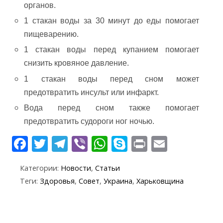
органов.
1 стакан воды за 30 минут до еды помогает
пищеварению.
1 стакан воды перед купанием помогает
снизить кровяное давление.
1 стакан воды перед сном может
предотвратить инсульт или инфаркт.
Вода перед сном также помогает
предотвратить судороги ног ночью.
F
T
T
Vi
W
S
Pr
E
ac
w
el
b
h
k
in
m
Категории:
Новости
,
Статьи
e
itt
e
er
at
y
t
ai
Теги:
Здоровья
,
Совет
,
Украина
,
Харьковщина
b
er
gr
s
p
l
o
a
A
e