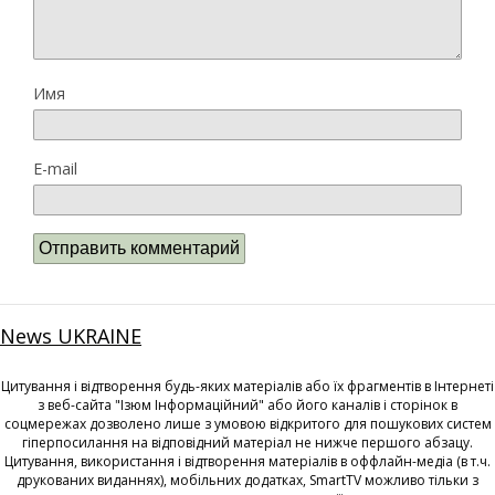
Имя
E-mail
News UKRAINE
Цитування і відтворення будь-яких матеріалів або їх фрагментів в Інтернеті
з веб-сайта "Ізюм Інформаційний" або його каналів і сторінок в
соцмережах дозволено лише з умовою відкритого для пошукових систем
гіперпосилання на відповідний матеріал не нижче першого абзацу.
Цитування, використання і відтворення матеріалів в оффлайн-медіа (в т.ч.
друкованих виданнях), мобільних додатках, SmartTV можливо тільки з