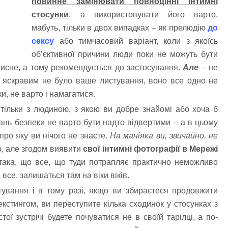
повинне замінювати повноцінні інтимні
стосунки
, а використовувати його варто,
мабуть, тільки в двох випадках – як прелюдію
до
сексу
або тимчасовий варіант, коли з якоїсь
об’єктивної причини люди поки не можуть бути
рисне, а тому рекомендується до застосування.
Але
– не
і яскравим не було ваше листування, воно все одно не
и, не варто і намагатися.
тільки з людиною, з якою ви добре знайомі або хоча б
вань безпеки не варто бути надто відвертими – а в цьому
ро яку ви нічого не знаєте.
На маніяка ви, звичайно, не
о, але згодом виявити
свої інтимні фотографії в Мережі
 така, що все, що туди потрапляє практично неможливо
все, залишаться там на віки віків.
тування і в тому разі, якщо ви збираєтеся продовжити
кстингом, ви переступите кілька сходинок у стосунках з
ої зустрічі будете почуватися не в своїй тарілці, а по-