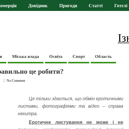
омерція
Довідник
Пригоди
Статті
Готелі
Із
я
Міська влада
Освіта
Спорт
Область
равильно це робити?
No Comment
Це тільки здається, що обмін еротичними
листами, фотографіями та відео – справа
нехитра.
Еротичне листування не може і не