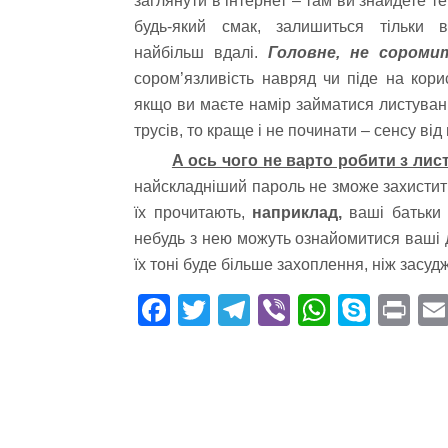
заглянути в інтернет – там ви знайдете те
будь-який смак, залишиться тільки в
найбільш вдалі.
Головне, не сороми
сором’язливість навряд чи піде на кори
якщо ви маєте намір займатися листуван
трусів, то краще і не починати – сенсу від
А ось чого не варто робити з лист
найскладніший пароль не зможе захистити 
їх прочитають,
наприклад,
ваші батьки 
небудь з нею можуть ознайомитися ваші 
їх тоні буде більше захоплення, ніж засу
Fa
T
Te
Vi
W
S
Pr
ce
wi
le
be
ha
ky
in
bo
tte
gr
r
ts
pe
t
ok
r
a
A
m
pp