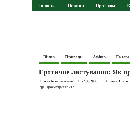
Головна
Новини
Про Ізюм
К
Війна
Пригоди
Афіша
Галере
Еротичне листування: Як п
Ізюм Інформаційний
27.02.2026
Новини
,
Статті
Просмотрели: 212