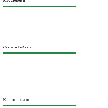
Моє здоров’я
Секрети Рибаків
Корисні поради