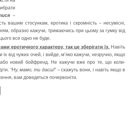
ксти на
ибрати
тися
–
сть вашим стосункам, еротика і скромність – несумісні,
ням, образно кажучи, тримаючись при цьому за гумку від
 цього все одно не буде.
ами еротичного характеру, так це зберігати їх.
Навіть
їх від чужих очей, і вийде, м’яко кажучи, незручно, якщо
або новий бойфренд. Не кажучи вже про те, що коли-
діти.
“Ну, мамо, ти даєш!”
– скажуть вони, і навіть якщо в
дження, вам доведеться почервоніти.
E
m
ail