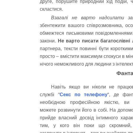
друге, порушите природний хід подій,
скластися.
Взагалі не варто надсилати з
збентежити вашого співрозмовника, ос
обмежтеся письмовими повідомленнями. 
закони.
Не варто писати багатослівні 
партнера, тексти повинні бути короткими
просто – вмістити максимум спокуси в мін
нічого неможливого для людини з інтелек
Фанта
Навіть якщо ви ніколи не працю
службі “
Секс по телефону
“, де фан
необхідною професійною якістю, ви 
можете розвинути його в собі. На допом
прийде власний досвід інтимного харак
тим, у кого він поки що скромний,