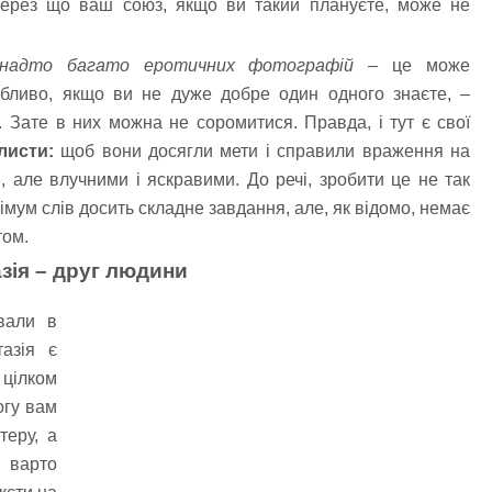
 через що ваш союз, якщо ви такий плануєте, може не
анадто багато еротичних фотографій
– це може
обливо, якщо ви не дуже добре один одного знаєте, –
Зате в них можна не соромитися. Правда, і тут є свої
листи:
щоб вони досягли мети і справили враження на
, але влучними і яскравими. До речі, зробити це не так
імум слів досить складне завдання, але, як відомо, немає
том.
зія – друг людини
вали в
тазія є
цілком
огу вам
теру, а
 варто