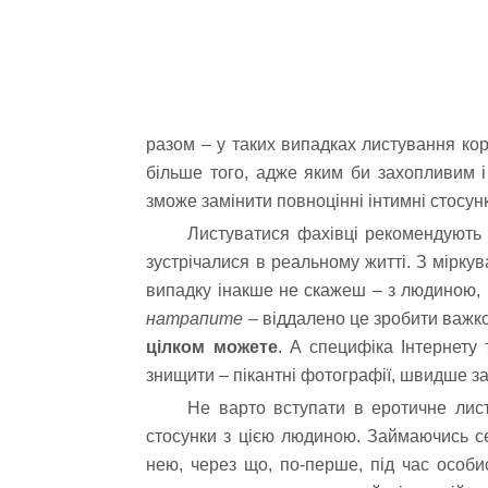
разом – у таких випадках листування ко
більше того, адже яким би захопливим 
зможе замінити повноцінні інтимні стосунк
Листуватися фахівці рекомендують 
зустрічалися в реальному житті. З мірку
випадку інакше не скажеш – з людиною, п
натрапите
– віддалено це зробити важк
цілком можете
. А специфіка Інтернету
знищити – пікантні фотографії, швидше за 
Не варто вступати в еротичне лис
стосунки з цією людиною. Займаючись се
нею, через що, по-перше, під час особист