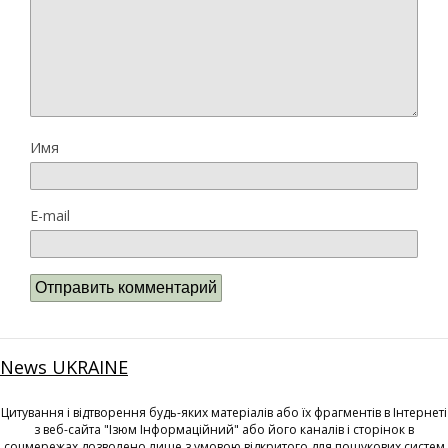
Имя
E-mail
News UKRAINE
Цитування і відтворення будь-яких матеріалів або їх фрагментів в Інтернеті
з веб-сайта "Ізюм Інформаційний" або його каналів і сторінок в
соцмережах дозволено лише з умовою відкритого для пошукових систем