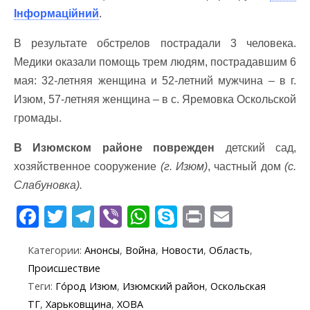
Інформаційний
.
В результате обстрелов пострадали 3 человека.
Медики оказали помощь трем людям, пострадавшим 6
мая: 32-летняя женщина и 52-летний мужчина – в г.
Изюм, 57-летняя женщина – в с. Яремовка Оскольской
громады.
В Изюмском районе поврежден
детский сад,
хозяйственное сооружение
(г. Изюм)
, частный дом
(с.
Слабуновка).
F
T
T
Vi
W
S
Pr
E
ac
w
el
b
h
k
in
m
Категории:
Анонсы
,
Война
,
Новости
,
Область
,
e
itt
e
er
at
y
t
ai
Происшествие
b
er
gr
s
p
l
Теги:
Го́род Изюм
,
Изюмский район
,
Оскольская
o
a
A
e
ТГ
,
Харьковщина
,
ХОВА