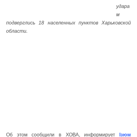
удара
м
подверглись 18 населенных пунктов Харьковской
области.
Об этом сообщили в ХОВА, информирует
Ізюм