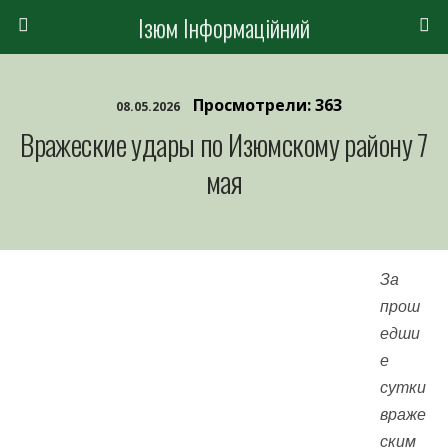
Ізюм Інформаційний
Просмотрели: 363
08.05.2026
Вражеские удары по Изюмскому району 7
мая
За
прош
едши
е
сутки
враже
ским