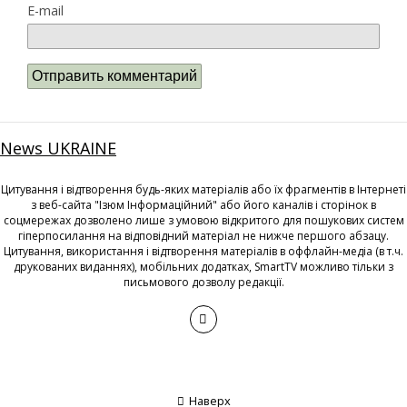
E-mail
News UKRAINE
Цитування і відтворення будь-яких матеріалів або їх фрагментів в Інтернеті
з веб-сайта "Ізюм Інформаційний" або його каналів і сторінок в
соцмережах дозволено лише з умовою відкритого для пошукових систем
гіперпосилання на відповідний матеріал не нижче першого абзацу.
Цитування, використання і відтворення матеріалів в оффлайн-медіа (в т.ч.
друкованих виданнях), мобільних додатках, SmartTV можливо тільки з
письмового дозволу редакції.
Наверх