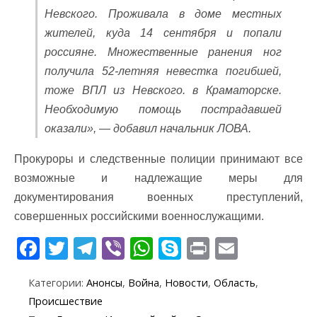
Невского. Проживала в доме местных
жителей, куда 14 сентября и попали
россияне. Множественные ранения ног
получила 52-летняя невестка погибшей,
тоже ВПЛ из Невского. в Краматорске.
Необходимую помощь пострадавшей
оказали», — добавил начальник ЛОВА.
Прокуроры и следственные полиции принимают все
возможные и надлежащие меры для
документирования военных преступлений,
совершенных российскими военнослужащими.
F
T
T
Vi
W
S
Pr
E
ac
w
el
b
h
k
in
m
Категории:
Анонсы
,
Война
,
Новости
,
Область
,
e
itt
e
er
at
y
t
ai
Происшествие
b
er
gr
s
p
l