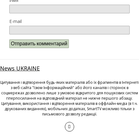
Имя
E-mail
News UKRAINE
Цитування і відтворення будь-яких матеріалів або їх фрагментів в Інтернеті
з веб-сайта "Ізюм Інформаційний" або його каналів і сторінок в
соцмережах дозволено лише з умовою відкритого для пошукових систем
гіперпосилання на відповідний матеріал не нижче першого абзацу.
Цитування, використання і відтворення матеріалів в оффлайн-медіа (в т.ч.
друкованих виданнях), мобільних додатках, SmartTV можливо тільки з
письмового дозволу редакції.