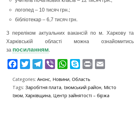
учитель початкових класів – 12 тисяч грн.;
логопед – 10 тисяч грн.;
бібліотекар – 6,7 тисяч грн.
З переліком актуальних вакансій по м. Харкову та
Харківській області можна ознайомитись
посиланням
за
.
F
T
T
Vi
W
S
Pr
E
ac
w
el
b
h
k
in
m
Categories:
Анонс
,
Новини
,
Область
e
itt
e
er
at
y
t
ai
Tags:
Заробітня плата
,
Ізюмський район
,
Місто
b
er
gr
s
p
l
Ізюм
,
Харківщина
,
Центр зайнятості – біржа
o
a
A
e
o
m
p
k
p