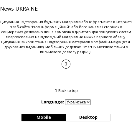
News UKRAINE
Цитування і відтворення будь-яких матеріалів або їх фрагментів в Інтернеті
з веб-сайта "Ізюм Інформаційний" або його каналів і сторінок в
соцмережах дозволено лише з умовою відкритого для пошукових систем
гіперпосилання на відповідний матеріал не нижче першого абзацу.
Цитування, використання і відтворення матеріалів в оффлайн-медіа (в т.ч.
друкованих виданнях), мобільних додатках, SmartTV можливо тільки з
письмового дозволу редакції.
Back to top
Language:
Mobile
Desktop