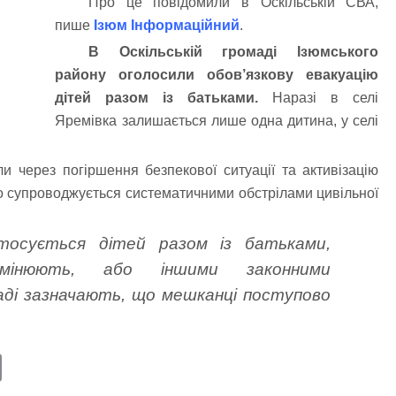
Про це повідомили в Оскільській СВА,
пише
Ізюм Інформаційний
.
В Оскільській громаді Ізюмського
району оголосили обов’язкову евакуацію
дітей разом із батьками.
Наразі в селі
Яремівка залишається лише одна дитина, у селі
и через погіршення безпекової ситуації та активізацію
 супроводжується систематичними обстрілами цивільної
тосується дітей разом із батьками,
мінюють, або іншими законними
аді зазначають, що мешканці поступово
E
m