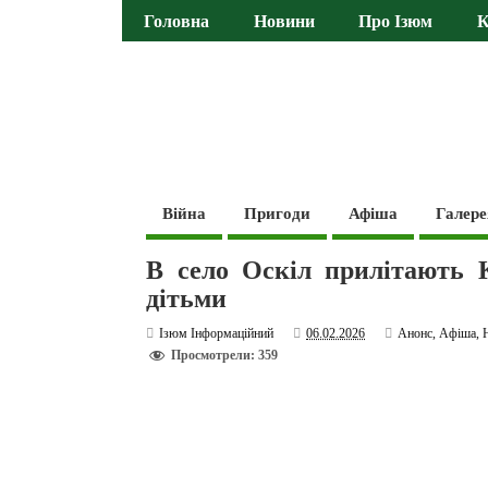
Головна
Новини
Про Ізюм
К
Війна
Пригоди
Афіша
Галере
В село Оскіл прилітають 
дітьми
Ізюм Інформаційний
06.02.2026
Анонс
,
Афіша
,
Просмотрели: 359