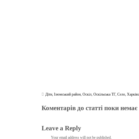
bo
tte
gr
r
ts
pe
t
ok
r
a
A
m
pp
Діти
,
Ізюмський район
,
Оскіл
,
Оскільська ТГ
,
Село
,
Харків
Коментарів до статті поки немає
Leave a Reply
Your email address will not be published.