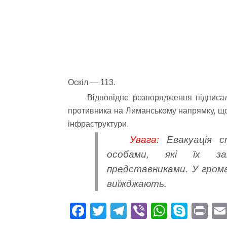
Оскіл — 113.
Відповідне розпорядження підписал
противника на Лиманському напрямку, що
інфраструктури.
Увага:
Евакуація с
особами, які їх за
представниками. У гром
виїжджають.
Fa
T
Te
Vi
W
S
Pr
ce
wi
le
be
ha
ky
in