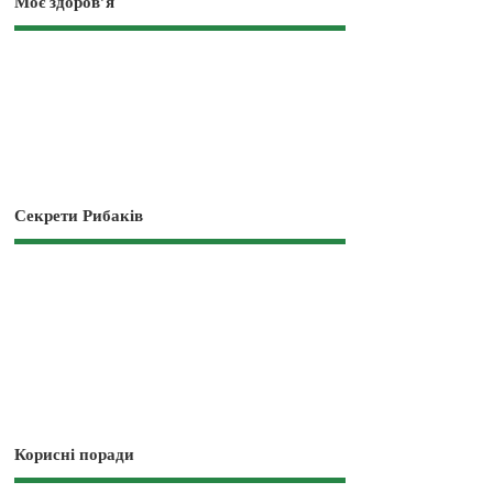
Моє здоров’я
Секрети Рибаків
Корисні поради