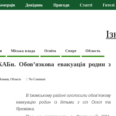
омерція
Довідник
Пригоди
Статті
Готелі
Із
я
Міська влада
Освіта
Спорт
Область
КАБи. Обов’язкова евакуація родин з
Новини
,
Область
No Comment
В Ізюмському районі оголосили обов’язкову
евакуацію родин із дітьми з сіл Оскіл та
Яремівка.