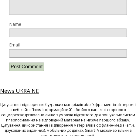
Name
Email
News UKRAINE
Цитування і відтворення будь-яких матеріалів або їх фрагментів в Інтернеті
з веб-сайта "Ізюм Інформаційний" або його каналів і сторінок в
соцмережах дозволено лише з умовою відкритого для пошукових систем
гіперпосилання на відповідний матеріал не нижче першого абзацу.
Цитування, використання і відтворення матеріалів в оффлайн-медіа (в т.ч.
друкованих виданнях), мобільних додатках, SmartTV можливо тільки з
письмового дозволу редакції.