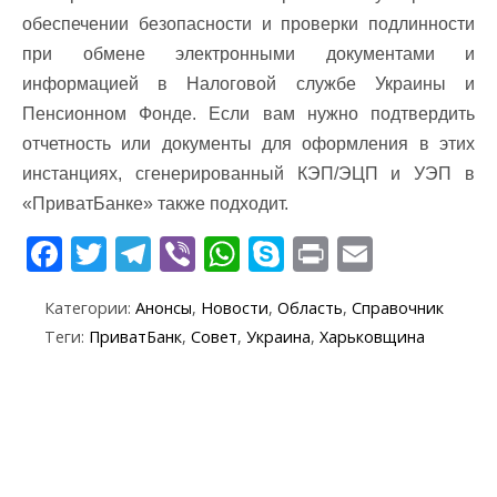
обеспечении безопасности и проверки подлинности
при обмене электронными документами и
информацией в Налоговой службе Украины и
Пенсионном Фонде. Если вам нужно подтвердить
отчетность или документы для оформления в этих
инстанциях, сгенерированный КЭП/ЭЦП и УЭП в
«ПриватБанке» также подходит.
F
T
T
Vi
W
S
Pr
E
ac
w
el
b
h
k
in
m
Категории:
Анонсы
,
Новости
,
Область
,
Справочник
e
itt
e
er
at
y
t
ai
Теги:
ПриватБанк
,
Совет
,
Украина
,
Харьковщина
b
er
gr
s
p
l
o
a
A
e
o
m
p
k
p