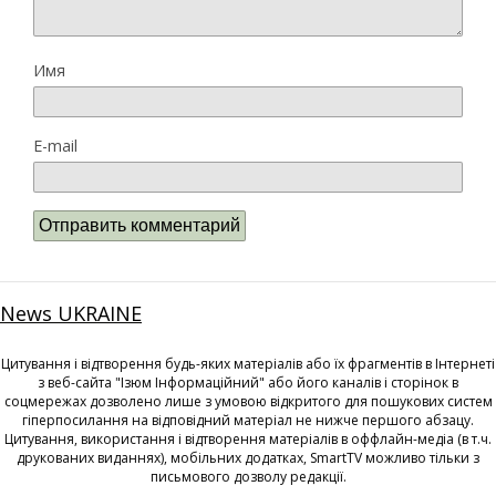
Имя
E-mail
News UKRAINE
Цитування і відтворення будь-яких матеріалів або їх фрагментів в Інтернеті
з веб-сайта "Ізюм Інформаційний" або його каналів і сторінок в
соцмережах дозволено лише з умовою відкритого для пошукових систем
гіперпосилання на відповідний матеріал не нижче першого абзацу.
Цитування, використання і відтворення матеріалів в оффлайн-медіа (в т.ч.
друкованих виданнях), мобільних додатках, SmartTV можливо тільки з
письмового дозволу редакції.