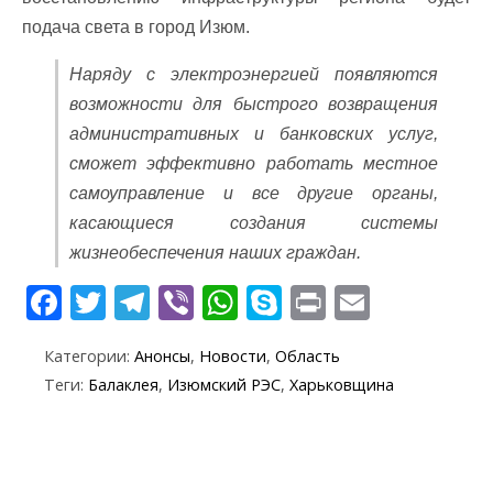
подача света в город Изюм.
Наряду с электроэнергией появляются
возможности для быстрого возвращения
административных и банковских услуг,
сможет эффективно работать местное
самоуправление и все другие органы,
касающиеся создания системы
жизнеобеспечения наших граждан.
F
T
T
Vi
W
S
Pr
E
ac
w
el
b
h
k
in
m
Категории:
Анонсы
,
Новости
,
Область
e
itt
e
er
at
y
t
ai
Теги:
Балаклея
,
Изюмский РЭС
,
Харьковщина
b
er
gr
s
p
l
o
a
A
e
o
m
p