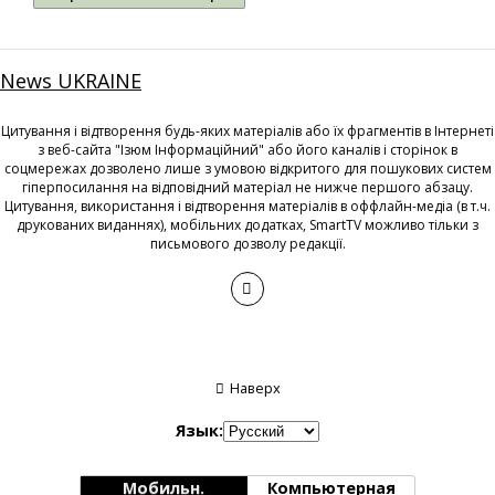
News UKRAINE
Цитування і відтворення будь-яких матеріалів або їх фрагментів в Інтернеті
з веб-сайта "Ізюм Інформаційний" або його каналів і сторінок в
соцмережах дозволено лише з умовою відкритого для пошукових систем
гіперпосилання на відповідний матеріал не нижче першого абзацу.
Цитування, використання і відтворення матеріалів в оффлайн-медіа (в т.ч.
друкованих виданнях), мобільних додатках, SmartTV можливо тільки з
письмового дозволу редакції.
Наверх
Язык:
Мобильн.
Компьютерная