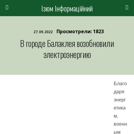
Ізюм Інформаційний
Просмотрели: 1823
27.09.2022
В городе Балаклея возобновили
электроэнергию
Благо
даря
энерг
етика
м,
военн
ым