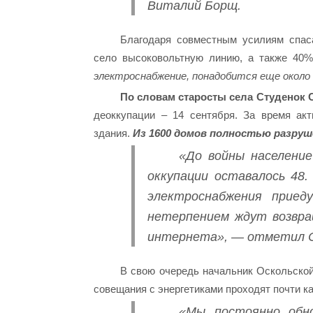
Виталий Борщ.
Благодаря совместным усилиям спас
село высоковольтную линию, а также 40%
электроснабжение, понадобится еще около
По словам старосты села Студенок С
деоккупации – 14 сентября. За время ак
здания.
Из 1600 домов полностью разруш
«До войны население
оккупации оставалось 48.
электроснабжения приед
нетерпением ждут возвращ
интернета», — отметил С
В свою очередь начальник Оскольской
совещания с энергетиками проходят почти к
«Мы постоянно обно