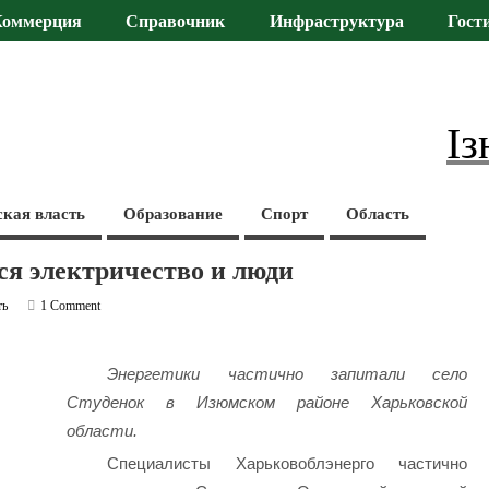
Коммерция
Справочник
Инфраструктура
Гост
Із
ская власть
Образование
Спорт
Область
ся электричество и люди
ть
1 Comment
Энергетики частично запитали село
Студенок в Изюмском районе Харьковской
области.
Специалисты Харьковоблэнерго частично