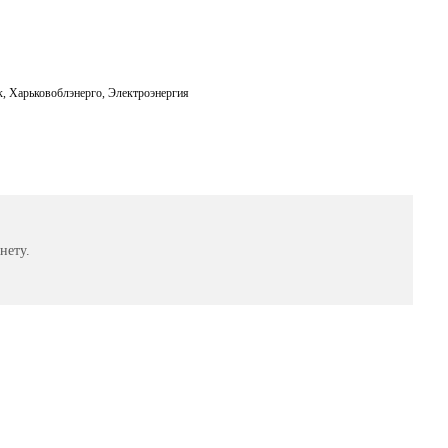
к
,
Харьковоблэнерго
,
Электроэнергия
нету.