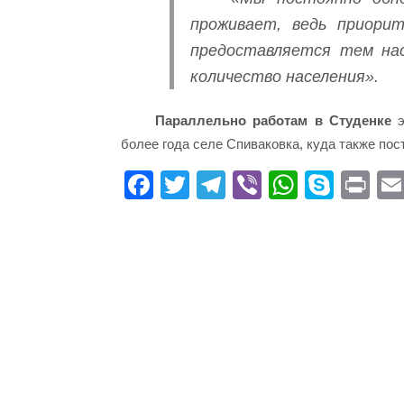
проживает, ведь приори
предоставляется тем нас
количество населения».
Параллельно работам в Студенке
э
более года селе Спиваковка, куда также по
Fa
T
Te
Vi
W
S
Pr
ce
wi
le
be
ha
ky
in
bo
tte
gr
r
ts
pe
t
ok
r
a
A
m
pp