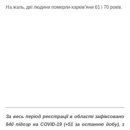
На жаль, дві людини померли-харків’яни 61 і 70 років.
За весь період реєстрації в області зафіксовано
640 підозр на COVID-19 (+51 за останню добу), з