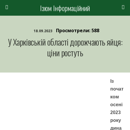
Ізюм Інформаційний
Просмотрели: 588
18.09.2023
У Харківській області дорожчають яйця:
ціни ростуть
Із
почат
ком
осені
2023
року
дина