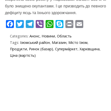
було знищено окупантами. І це призводить до певного
дефіциту яєць та їхнього здорожчання.
F
T
T
Vi
W
S
Pr
E
ac
w
el
b
h
k
in
m
Categories:
Анонс
,
Новини
,
Область
e
itt
e
er
at
y
t
ai
Tags:
Ізюмський район
,
Магазин
,
Місто Ізюм
,
b
er
gr
s
p
l
Продукти
,
Ринок (базар)
,
Суперма́ркет
,
Харківщина
,
o
a
A
e
Ціна (вартість)
o
m
p
k
p