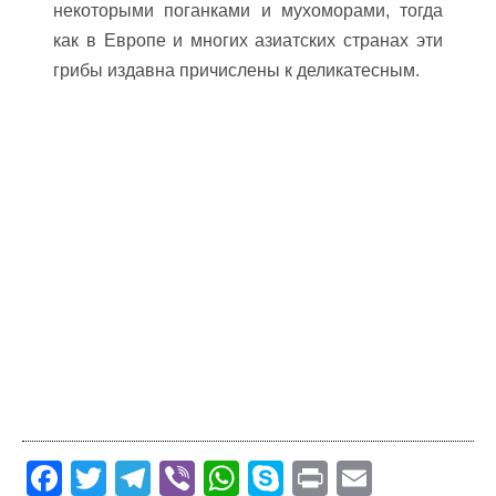
некоторыми поганками и мухоморами, тогда
как в Европе и многих азиатских странах эти
грибы издавна причислены к деликатесным.
F
T
T
Vi
W
S
Pr
E