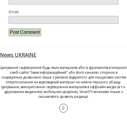
Email
News UKRAINE
Цитування і відтворення будь-яких матеріалів або їх фрагментів в Інтернеті
з веб-сайта "Ізюм Інформаційний" або його каналів і сторінок в
соцмережах дозволено лише з умовою відкритого для пошукових систем
гіперпосилання на відповідний матеріал не нижче першого абзацу.
Цитування, використання і відтворення матеріалів в оффлайн-медіа (в т.ч.
друкованих виданнях), мобільних додатках, SmartTV можливо тільки з
письмового дозволу редакції.