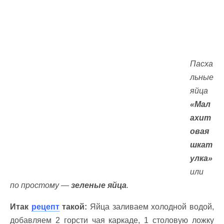
Пасха
льные
яйца
«Мал
ахит
овая
шкат
улка»
или
по простому —
зеленые яйца
.
Итак
рецепт
такой:
Яйца заливаем холодной водой,
добавляем 2 горсти чая каркаде, 1 столовую ложку