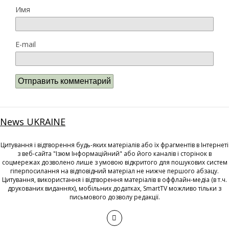
Имя
E-mail
News UKRAINE
Цитування і відтворення будь-яких матеріалів або їх фрагментів в Інтернеті
з веб-сайта "Ізюм Інформаційний" або його каналів і сторінок в
соцмережах дозволено лише з умовою відкритого для пошукових систем
гіперпосилання на відповідний матеріал не нижче першого абзацу.
Цитування, використання і відтворення матеріалів в оффлайн-медіа (в т.ч.
друкованих виданнях), мобільних додатках, SmartTV можливо тільки з
письмового дозволу редакції.