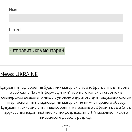
Имя
E-mail
News UKRAINE
Цитування і відтворення будь-яких матеріалів або їх фрагментів в Інтернеті
з веб-сайта "Ізюм Інформаційний" або його каналів і сторінок в
соцмережах дозволено лише з умовою відкритого для пошукових систем
гіперпосилання на відповідний матеріал не нижче першого абзацу.
Цитування, використання і відтворення матеріалів в оффлайн-медіа (в т.ч.
друкованих виданнях), мобільних додатках, SmartTV можливо тільки з
письмового дозволу редакції.