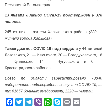
Песчанской Богоматери».
13 января диагноз COVID-19 подтвержден у 378
человек.
245 из них — жители Харьковского района
(229 —
жители города Харькова).
Также диагноз COVID-19 подтвердили
у 44 жителей
Лозовского, 21 — Изюмского, 20 — Богодуховского, 18
— Купянского, 14 — Чугуевского и 6 —
Красноградского районов.
Всего по области зарегистрировано 73840
лабораторно подтвержденных случаев СOVID-19, из
них 61657 больных выздоровели, 1220 — умерли.
F
T
T
Vi
W
S
Pr
E