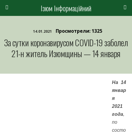
Ізюм Інформаційний
Просмотрели: 1325
14.01.2021
За сутки коронавирусом COVID-19 заболел
21-н житель Изюмщины — 14 января
На 14
январ
я
2021
года
,
по
состо