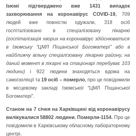
Ізюмі підтверджено вже 1431 випадок
захворювання на коронавірус COVID-19,
709
людей вже повністю одужали, 318 осіб
госпіталізовано в спеціалізовану лікарню
(госпіталізація хворих на коронавірус здійснюватися
в Ізюмську “ЦМЛ Піщанської Богоматері” або в
найближчу вільну спеціалізовану лікарню району, на
даний момент в лікарні на стаціонарі перебуває 103
людини)
і 922 людини знаходяться вдома на
самоізоляції та
19 осіб – померло,
про це повідомили
в місцевому закладі Ізюмської “ЦМЛ Піщанської
Богоматері”.
Станом на 7 січня на Харківщині від коронавірусу
вилікувалися 58802 людини. Померли-1154.
Про це
повідомили в Харківському обласному лабораторному
центрі.