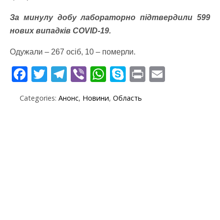
За минулу добу лабораторно підтвердили 599
нових випадків COVID-19.
Одужали – 267 осіб, 10 – померли.
F
T
T
Vi
W
S
Pr
E
ac
w
el
b
h
k
in
m
Categories:
Анонс
,
Новини
,
Область
e
itt
e
er
at
y
t
ai
b
er
gr
s
p
l
o
a
A
e
o
m
p
k
p