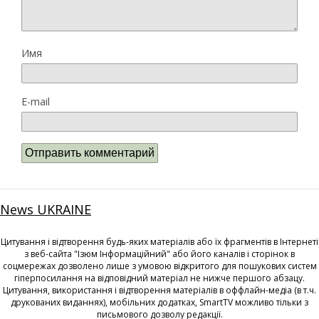
Имя
E-mail
News UKRAINE
Цитування і відтворення будь-яких матеріалів або їх фрагментів в Інтернеті
з веб-сайта "Ізюм Інформаційний" або його каналів і сторінок в
соцмережах дозволено лише з умовою відкритого для пошукових систем
гіперпосилання на відповідний матеріал не нижче першого абзацу.
Цитування, використання і відтворення матеріалів в оффлайн-медіа (в т.ч.
друкованих виданнях), мобільних додатках, SmartTV можливо тільки з
письмового дозволу редакції.