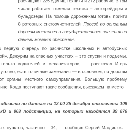
расчищают 225 единиц техники и 272 рабочих. В том
числе работает тяжелая техника – автогрейдеры и
бульдозеры. На помощь дорожникам готовы прийти
8 роторных снегоочистителей.
Проезд по основным
дорогам местного и государственного значения на
данный момент обеспечен.
 первую очередь по расчистке школьных и автобусных
ой». Дежурим на опасных участках – это спуски и подъемы.
 только водителей и механизаторов, — рассказал Игорь
суточно, есть точечные замечания — в основном, по дорогам
ают органы местного самоуправления. Большую проблему
ине. Когда поступают такие сообщения, выезжаем на место –
 области по данным на 12:00 25 декабря отключены 109
кВ и 963 подстанции, на которых находятся 39 876
ых пунктов, частично – 34, — сообщил Сергей Магдисюк. –