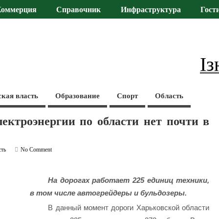
Коммерция
Справочник
Инфраструктура
Гост
Із
ская власть
Образование
Спорт
Область
лектроэнергии по области нет почти в
сть
No Comment
На дорогах работает 225 единиц техники,
в том числе автогрейдеры и бульдозеры.
В данный момент дороги Харьковской области