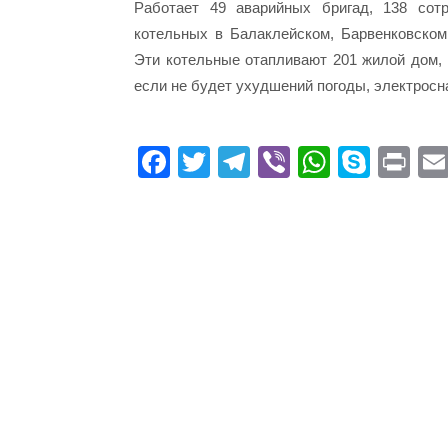
Работает 49 аварийных бригад, 138 сотр
котельных в Балаклейском, Барвенковском
Эти котельные отапливают 201 жилой дом, 
если не будет ухудшений погоды, электросн
Fa
T
Te
Vi
W
S
Pr
ce
wi
le
be
ha
ky
in
bo
tte
gr
r
ts
pe
t
ok
r
a
A
m
pp