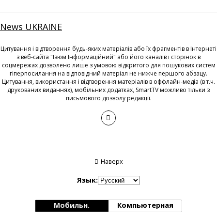
News UKRAINE
Цитування і відтворення будь-яких матеріалів або їх фрагментів в Інтернеті
з веб-сайта "Ізюм Інформаційний" або його каналів і сторінок в
соцмережах дозволено лише з умовою відкритого для пошукових систем
гіперпосилання на відповідний матеріал не нижче першого абзацу.
Цитування, використання і відтворення матеріалів в оффлайн-медіа (в т.ч.
друкованих виданнях), мобільних додатках, SmartTV можливо тільки з
письмового дозволу редакції.
Наверх
Язык:
Мобильн.
Компьютерная