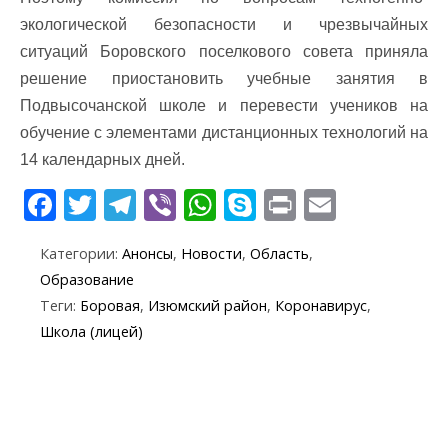
экологической безопасности и чрезвычайных
ситуаций Боровского поселкового совета приняла
решение приостановить учебные занятия в
Подвысочанской школе и перевести учеников на
обучение с элементами дистанционных технологий на
14 календарных дней.
F
T
T
Vi
W
S
Pr
E
ac
w
el
b
h
k
in
m
Категории:
Анонсы
,
Новости
,
Область
,
e
itt
e
er
at
y
t
ai
Образование
b
er
gr
s
p
l
Теги:
Боровая
,
Изюмский район
,
Коронавирус
,
o
a
A
e
Школа (лицей)
o
m
p
k
p