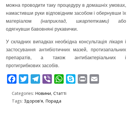
можна проводити таку процедуру в домашніх умовах,
намастивши руки відповідним засобом і обернувши їх
матеріалом
(наприклад, шкарпетками)
або
одягнувши бавовняні рукавички.
У складних випадках необхідна консультація лікаря і
застосування антибіотичних мазей, протизапальних
препаратів, а також антибактеріальних і
протигрибкових засобів.
F
T
T
Vi
W
S
Pr
E
ac
w
el
b
h
k
in
m
Categories:
Новини
,
Статті
e
itt
e
er
at
y
t
ai
Tags:
Здоров'я
,
Порада
b
er
gr
s
p
l
o
a
A
e
o
m
p