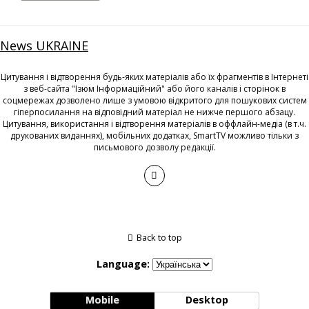
News UKRAINE
Цитування і відтворення будь-яких матеріалів або їх фрагментів в Інтернеті
з веб-сайта "Ізюм Інформаційний" або його каналів і сторінок в
соцмережах дозволено лише з умовою відкритого для пошукових систем
гіперпосилання на відповідний матеріал не нижче першого абзацу.
Цитування, використання і відтворення матеріалів в оффлайн-медіа (в т.ч.
друкованих виданнях), мобільних додатках, SmartTV можливо тільки з
письмового дозволу редакції.
Back to top
Language:
Mobile
Desktop