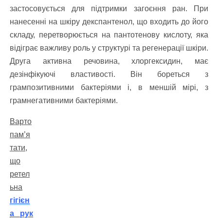
застосовується для підтримки загоєння ран. При
нанесенні на шкіру декспантенол, що входить до його
складу, перетворюється на пантотенову кислоту, яка
відіграє важливу роль у структурі та регенерації шкіри.
Друга активна речовина, хлоргексидин, має
дезінфікуючі властивості. Він бореться з
грампозитивними бактеріями і, в меншій мірі, з
грамнегативними бактеріями.
Варто
пам’я
тати,
що
ретел
ьна
гігієн
а рук