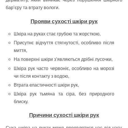
бар’єру та втрату вологи.
Прояви сухості шкіри рук
Шкіра на руках стає грубою та жорсткою,
Присутнє відчуття стягнутості, особливо після
миття,
На поверхні шкіри з’являються дрібні лусочки,
Шкіра рук часто червоніє, особливо на морозі
чи після контакту з водою,
Втрата еластичності шкіри рук,
Шкіра рук тьмяна та сіра, без природного
блиску.
Причини сухості шкіри рук
Суха шкіра на руках може проявлятися час від часу,