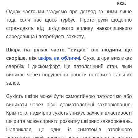
вка.
Однак часто ми згадуємо про догляд за ними лише
тоді, коли нас щось турбує. Проте руки щоденно
страждають від шкідливого впливу навколишнього
середовища і потребують захисту.
Шкіра на руках часто “видає” вік людини ще
скоріше, ніж
шкіра на обличчі
.
Суха шкіра викликає
свербіж і дискомфорт. Це патологічний стан, який
виникає через порушення роботи потових і сальних
залоз.
Сухість шкіри може бути самостійною патологією або
виникати через різні дерматологічні захворювання.
Крім того, надмірна сухість знижує захисні властивості
шкіри та може сприяти розвитку шкірних захворювань.
Наприклад, це один із симптомів атопічного
дерматиту, який виникає через порушення шкірного