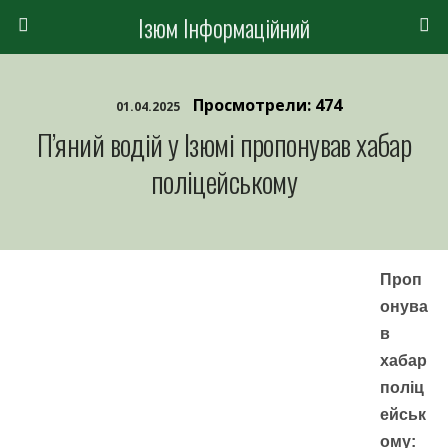
Ізюм Інформаційний
Просмотрели: 474
01.04.2025
П’яний водій у Ізюмі пропонував хабар
поліцейському
Проп
онува
в
хабар
поліц
ейськ
ому: