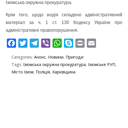
Ізюмська окружна прокуратура.
Крім того, щодо водія складено адміністративний
матеріал за ч. 1 ст. 130 Кодексу України про
адміністративні правопорушення.
F
T
T
Vi
W
S
Pr
E
ac
w
el
b
h
k
in
m
Categories:
Анонс
,
Новини
,
Пригоди
e
itt
e
er
at
y
t
ai
Tags:
Ізюмська окружна прокуратура
,
Ізюмське РУП
,
b
er
gr
s
p
l
Місто Ізюм
,
Поліція
,
Харківщина
o
a
A
e
o
m
p
k
p