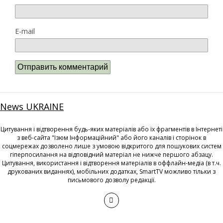
E-mail
News UKRAINE
Цитування і відтворення будь-яких матеріалів або їх фрагментів в Інтернеті
з веб-сайта "Ізюм Інформаційний" або його каналів і сторінок в
соцмережах дозволено лише з умовою відкритого для пошукових систем
гіперпосилання на відповідний матеріал не нижче першого абзацу.
Цитування, використання і відтворення матеріалів в оффлайн-медіа (в т.ч.
друкованих виданнях), мобільних додатках, SmartTV можливо тільки з
письмового дозволу редакції.