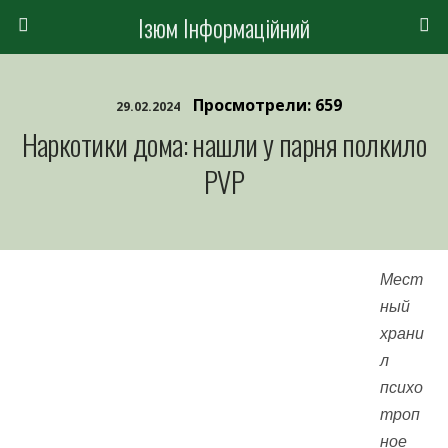
Ізюм Інформаційний
Просмотрели: 659
29.02.2024
Наркотики дома: нашли у парня полкило
PVP
Мест
ный
храни
л
психо
троп
ное