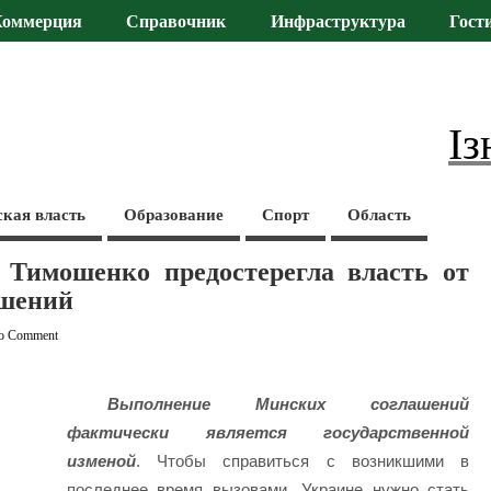
Коммерция
Справочник
Инфраструктура
Гост
Із
ская власть
Образование
Спорт
Область
Тимошенко предостерегла власть от
ашений
o Comment
Выполнение Минских соглашений
фактически является государственной
изменой
. Чтобы справиться с возникшими в
последнее время вызовами, Украине нужно стать