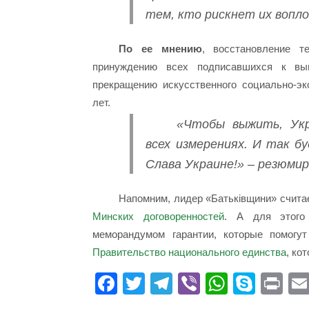
тем, кто рискнет их вопл
По ее мнению
, восстановление т
принуждению всех подписавшихся к вы
прекращению искусственного социально-эк
лет.
«Чтобы выжить, Укр
всех измерениях. И так б
Слава Украине!» – резюми
Напомним, лидер «Батьківщини» счита
Минских договоренностей
. А для этого 
меморандумом гарантии, которые помогут
Правительство национального единства
, ко
Fa
T
Te
Vi
W
S
Pr
ce
wi
le
be
ha
ky
in