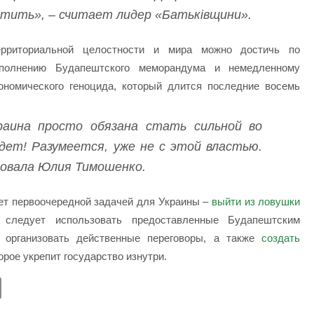
отить», – считает лидер «Батьківщини».
ерриториальной целостности и мира можно достичь по
полнению Будапештского меморандума и немедленному
ономического геноцида, который длится последние восемь
аина просто обязана стать сильной во
удет! Разумеется, уже не с этой властью.
ровала Юлия Тимошенко.
ет первоочередной задачей для Украины –
выйти из ловушки
следует использовать предоставленные Будапештским
 организовать действенные переговоры, а также
создать
торое укрепит государство изнутри.
E
m