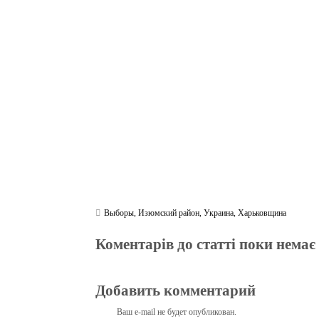
bo
tte
gr
r
ts
pe
t
ok
r
a
A
m
pp
Выборы
,
Изюмский район
,
Украина
,
Харьковщина
Коментарів до статті поки немає
Добавить комментарий
Ваш e-mail не будет опубликован.