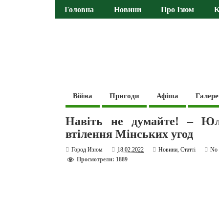
Головна
Новини
Про Ізюм
К
Війна
Пригоди
Афіша
Галере
Навіть не думайте! – Юл
втілення Мінських угод
Город Изюм
18.02.2022
Новини
,
Статті
No
Просмотрели: 1889