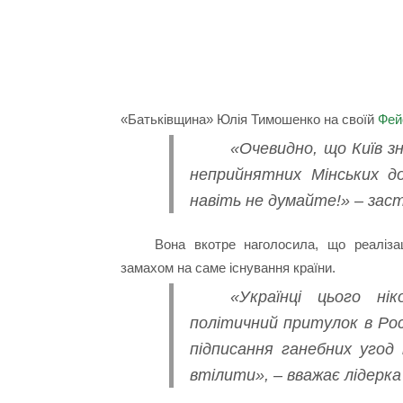
«Батьківщина» Юлія Тимошенко на своїй
Фей
«Очевидно, що Київ 
неприйнятних Мінських д
навіть не думайте!» – зас
Вона вкотре наголосила, що реаліз
замахом на саме існування країни.
«Українці цього н
політичний притулок в Рос
підписання ганебних угод
втілити», – вважає лідерк