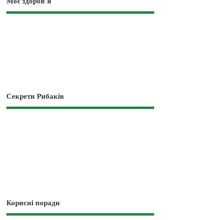
Моє здоров’я
Секрети Рибаків
Корисні поради