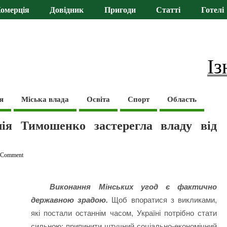
омерція
Довідник
Пригоди
Статті
Готелі
Із
я
Міська влада
Освіта
Спорт
Область
ія Тимошенко застерегла владу від
 Comment
Виконання Мінських угод є фактично
державною зрадою.
Щоб впоратися з викликами,
які постали останнім часом, Україні потрібно стати
сильною: припинити штучний соціально-економічний