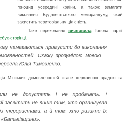
геноцид усередині країни, а також вимагати
виконання Будапештського меморандуму, який
захистить територіальну цілісність.
Таке переконання
висловила
Голова партії
сбук-сторінці
.
знову намагаються примусити до виконання
омовленостей. Скажу зрозумілою мовою –
терегла Юлія Тимошенко.
ація Мінських домовленостей стане державною зрадою та
іколи не допустять і не пробачать. І
ії засвітить не лише тим, хто організував
 із терористами, а й тим, хто ризикне їх
а «Батьківщини».