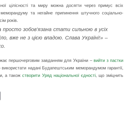
ьної цілісності та миру можна досягти через примус всіх
 меморандуму та негайне припинення штучного соціально-
сім років.
 просто зобов’язана стати сильною в усіх
іло, вже не з цією владою. Слава Україні!» –
о.
ажає першочерговим завданням для України –
вийти з пастки
о використати надані Будапештським меморандумом гарантії,
ри, а також
створити Уряд національної єдності
, що зміцнить
E
m
ail