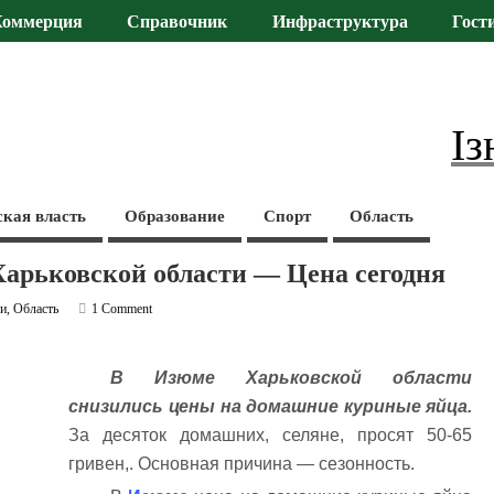
Коммерция
Справочник
Инфраструктура
Гост
Із
ская власть
Образование
Спорт
Область
арьковской области — Цена сегодня
ти
,
Область
1 Comment
В Изюме Харьковской области
снизились цены на домашние куриные яйца.
За десяток домашних, селяне, просят 50-65
гривен,. Основная причина — сезонность.