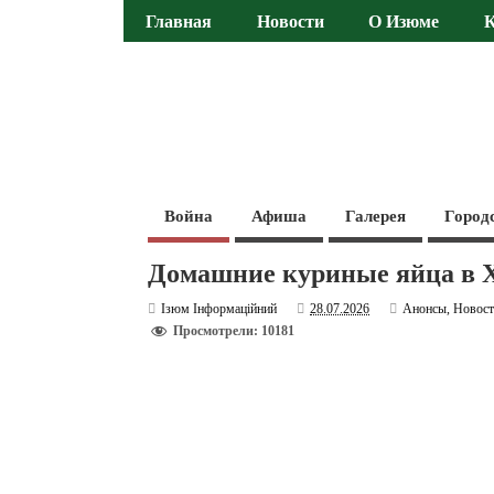
Главная
Новости
О Изюме
Война
Афиша
Галерея
Город
Домашние куриные яйца в Х
Ізюм Інформаційний
28.07.2026
Анонсы
,
Новос
Просмотрели: 10181