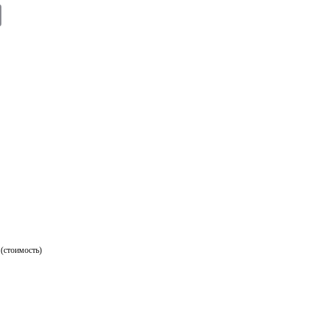
E
m
ail
 (стоимость)