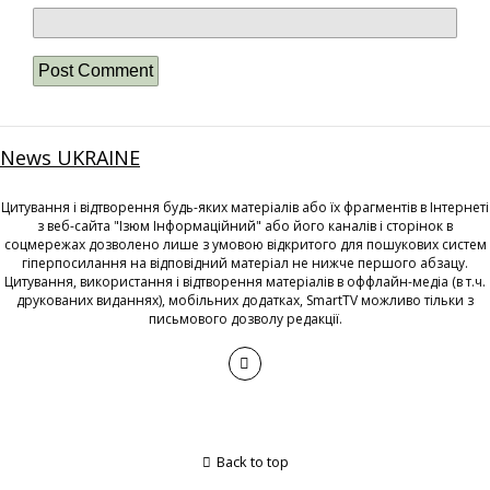
News UKRAINE
Цитування і відтворення будь-яких матеріалів або їх фрагментів в Інтернеті
з веб-сайта "Ізюм Інформаційний" або його каналів і сторінок в
соцмережах дозволено лише з умовою відкритого для пошукових систем
гіперпосилання на відповідний матеріал не нижче першого абзацу.
Цитування, використання і відтворення матеріалів в оффлайн-медіа (в т.ч.
друкованих виданнях), мобільних додатках, SmartTV можливо тільки з
письмового дозволу редакції.
Back to top