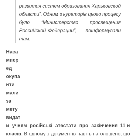
развития систем образования Харьковской
области”. Одним з кураторів цього процесу
було “Министерство просвещения
Российской Федерации”, — поінформували
там.
Наса
мпер
ед
окупа
нти
мали
за
мету
видат
и учням російські атестати про закінчення 11-и
класів.
В одному з документів навіть наголошено, що