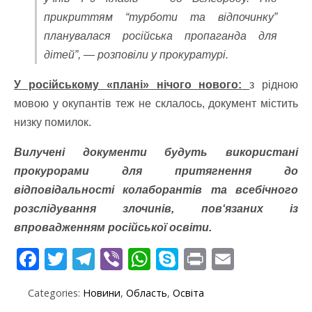
прикриттям “турботи та відпочинку”
планувалася російська пропаганда для
дітей”, — розповіли у прокуратурі.
У російському «плані» нічого нового:
з рідною
мовою у окупантів теж не склалось, документ містить
низку помилок.
Вилучені документи будуть використані
прокурорами для притягнення до
відповідальності колаборантів та всебічного
розслідування злочинів, пов‘язаних із
впровадженням російської освіти.
F
T
T
Vi
W
S
Pr
E
ac
w
el
b
h
k
in
m
Categories:
Новини
,
Область
,
Освіта
e
itt
e
er
at
y
t
ai