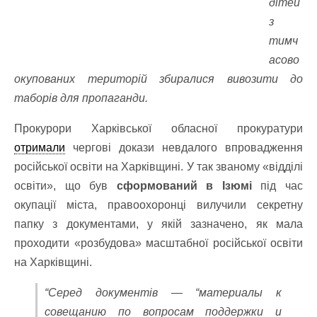
дітей
з
тимч
асово
окупованих територій збиралися вивозити до
таборів для пропаганди.
Прокурори Харківської обласної прокуратури
отримали
чергові докази невдалого впровадження
російської освіти на Харківщині. У так званому «відділі
освіти», що був
сформований в Ізюмі
під час
окупації міста, правоохоронці вилучили секретну
папку з документами, у якій зазначено, як мала
проходити «розбудова» масштабної російської освіти
на Харківщині.
“Серед документів — “материалы к
совещанию по вопросам поддержки и