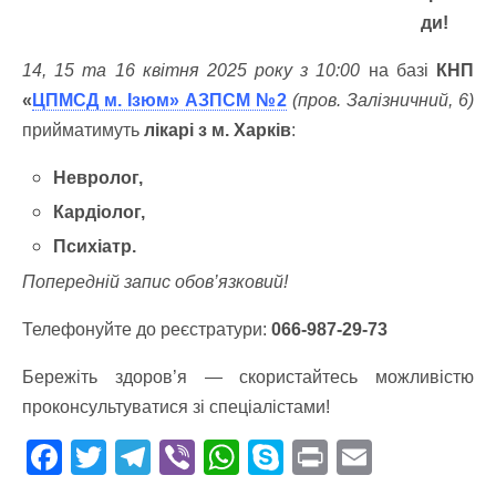
ди!
14, 15 та 16 квітня 2025 року з 10:00
на базі
КНП
«
ЦПМСД м. Ізюм» АЗПСМ №2
(пров. Залізничний, 6)
прийматимуть
лікарі з м. Харків
:
Невролог,
Кардіолог,
Психіатр.
Попередній запис обов’язковий!
Телефонуйте до реєстратури:
066-987-29-73
Бережіть здоров’я — скористайтесь можливістю
проконсультуватися зі спеціалістами!
F
T
T
Vi
W
S
Pr
E
ac
w
el
b
h
k
in
m