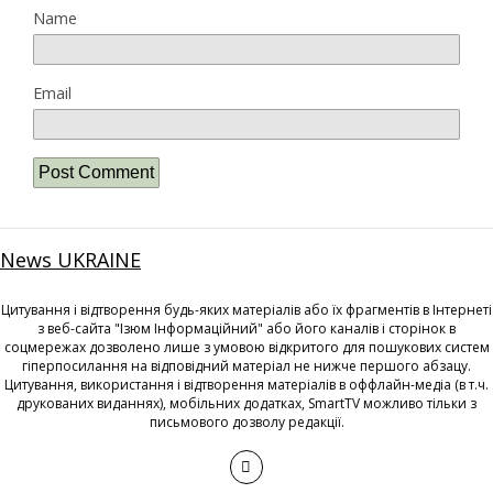
Name
Email
News UKRAINE
Цитування і відтворення будь-яких матеріалів або їх фрагментів в Інтернеті
з веб-сайта "Ізюм Інформаційний" або його каналів і сторінок в
соцмережах дозволено лише з умовою відкритого для пошукових систем
гіперпосилання на відповідний матеріал не нижче першого абзацу.
Цитування, використання і відтворення матеріалів в оффлайн-медіа (в т.ч.
друкованих виданнях), мобільних додатках, SmartTV можливо тільки з
письмового дозволу редакції.