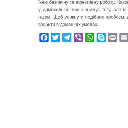
їхню безпечну та ефективну роботу. Нако
у димоході не лише знижує тягу, але й
газом. Щоб уникнути подібних проблем, 
зробити в домашніх умовах.
Fa
T
Te
Vi
W
S
Pr
ce
wi
le
be
ha
ky
in
bo
tte
gr
r
ts
pe
t
ok
r
a
A
m
pp