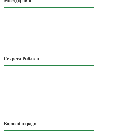
Моє здоров’я
Секрети Рибаків
Корисні поради