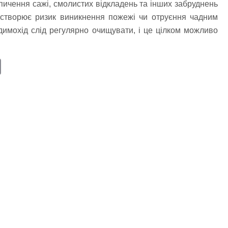
пичення сажі, смолистих відкладень та інших забруднень
 створює ризик виникнення пожежі чи отруєння чадним
димохід слід регулярно очищувати, і це цілком можливо
E
m
ail