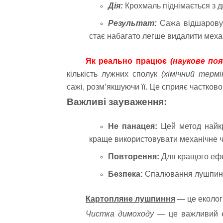
Дія:
Крохмаль піднімається з д
Результат:
Сажа відшаровуєт
стає набагато легше видалити меха
Як реально працює
(наукове поя
кількість лужних сполук
(хімічний термі
сажі, розм’якшуючи її. Це сприяє частково
Важливі зауваження:
Не панацея:
Цей метод найкр
краще використовувати механічне 
Повторення:
Для кращого ефе
Безпека:
Спалювання лушпиння
Картопляне лушпиння
— це екологі
Чистка димоходу
— це важливий ет