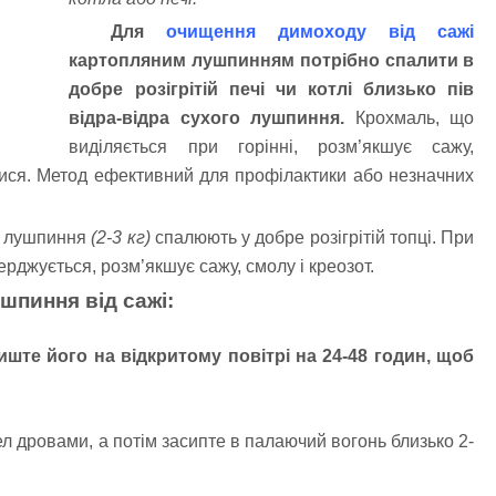
Для
очищення димоходу від сажі
картопляним лушпинням потрібно спалити в
добре розігрітій печі чи котлі близько пів
відра-відра сухого лушпиння.
Крохмаль, що
виділяється при горінні, розм’якшує сажу,
ися. Метод ефективний для профілактики або незначних
е лушпиння
(2-3 кг)
спалюють у добре розігрітій топці. При
верджується, розм’якшує сажу, смолу і креозот.
шпиння від сажі:
ште його на відкритому повітрі на 24-48 годин, щоб
тел дровами, а потім засипте в палаючий вогонь близько 2-