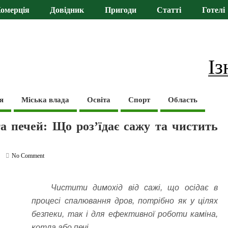
омерція
Довідник
Пригоди
Статті
Готелі
Із
я
Міська влада
Освіта
Спорт
Область
а печей: Що роз’їдає сажу та чистить
No Comment
Чистити димохід від сажі, що осідає в
процесі спалювання дров, потрібно як у цілях
безпеки, так і для ефективної роботи каміна,
котла або печі.