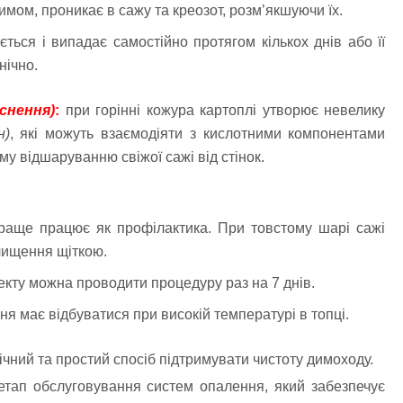
имом, проникає в сажу та креозот, розм’якшуючи їх.
ься і випадає самостійно протягом кількох днів або її
нічно.
снення)
:
при горінні кожура картоплі утворює невелику
н)
, які можуть взаємодіяти з кислотними компонентами
му відшаруванню свіжої сажі від стінок.
аще працює як профілактика. При товстому шарі сажі
чищення щіткою.
кту можна проводити процедуру раз на 7 днів.
 має відбуватися при високій температурі в топці.
чний та простий спосіб підтримувати чистоту димоходу.
ап обслуговування систем опалення, який забезпечує