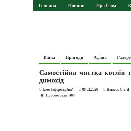
Головна
Новини
Про Ізюм
К
Війна
Пригоди
Афіша
Галере
Самостійна чистка котлів т
димохід
Ізюм Інформаційний
08.02.2026
Новини
,
Статті
Просмотрели: 408