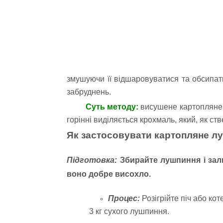
змушуючи її відшаровуватися та обсипат
забруднень.
Суть методу:
висушене картоплян
горінні виділяється крохмаль, який, як ст
Як застосовувати картопляне лу
Підготовка:
Збирайте лушпиння і зали
воно добре висохло.
Процес:
Розігрійте піч або ко
3 кг сухого лушпиння.